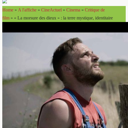
Home
»
A l'affiche
»
CineActuel
»
Cinema
»
Critique de
film
»
« La morsure des dieux » : la terre mystique, identitaire