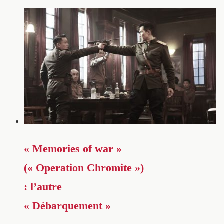
« Memories of war »
(« Operation Chromite »)
: l’autre
« Débarquement »