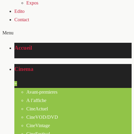
Expos
Edito
Contact
Menu
Accueil
Cinema
+
Avant-premieres
A l’affiche
CineActuel
CineVOD/DVD
CineVintage
CineFestival