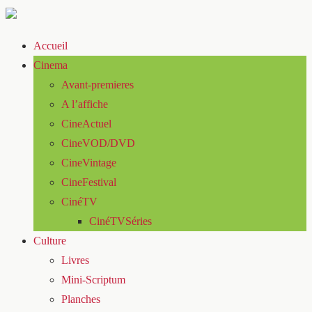
Accueil
Cinema
Avant-premieres
A l’affiche
CineActuel
CineVOD/DVD
CineVintage
CineFestival
CinéTV
CinéTVSéries
Culture
Livres
Mini-Scriptum
Planches