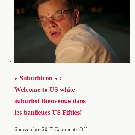
« Suburbicon » :
Welcome to US white
suburbs! Bienvenue dans
les banlieues US Fifties!
6 novembre 2017
Comments Off