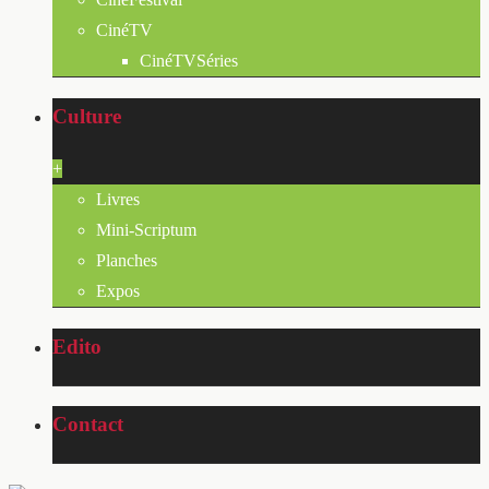
CinéTV
CinéTVSéries
Culture
+
Livres
Mini-Scriptum
Planches
Expos
Edito
Contact