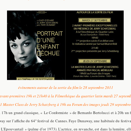
évènements autour de la sortie du film le 28 septembre 2011
avant-premières 19h et 21h40 à la Filmothèque du quartier latin mardi 27 septem
1 Master Class de Jerry Schatzberg à 19h au Forum des images jeudi 29 septembre
à 17h un grand classique, « Le Conformiste » de Bernardo Bertolucci et à 20h un fi
 sur l’affiche du 64° festival de Cannes. Faye Dunaway, une habituée du festival 
L’Epouvantail » (palme d’or 1973). L’actrice, en revanche, est dans la lumière, 