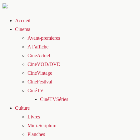
Accueil
Cinema
Avant-premieres
A l’affiche
CineActuel
CineVOD/DVD
CineVintage
CineFestival
CinéTV
CinéTVSéries
Culture
Livres
Mini-Scriptum
Planches