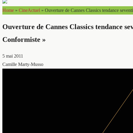
Home
»
CineActuel
»
Ouverture de Cannes Classics tendance seventie
Ouverture de Cannes Classics tendance seve
Conformiste »
5 mai 2011
Camille Marty-Musso