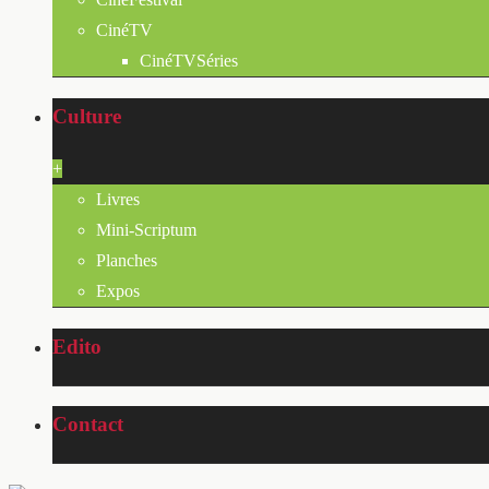
CinéTV
CinéTVSéries
Culture
+
Livres
Mini-Scriptum
Planches
Expos
Edito
Contact