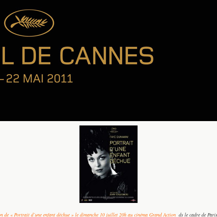
on de « Portrait d’une enfant déchue » le dimanche 10 juillet 20h au cinéma Grand Action
ds le cadre de Par