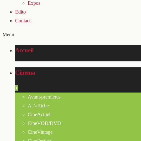
Expos
Edito
Contact
Menu
Accueil
Cinema
+
Avant-premieres
A l’affiche
CineActuel
CineVOD/DVD
CineVintage
CineFestival