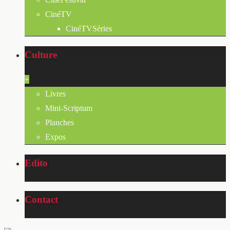
CinéTV
CinéTVSéries
Culture
+
Livres
Mini-Scriptum
Planches
Expos
Edito
Contact