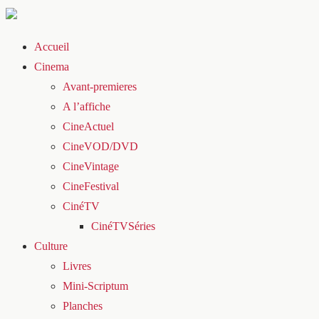
Accueil
Cinema
Avant-premieres
A l’affiche
CineActuel
CineVOD/DVD
CineVintage
CineFestival
CinéTV
CinéTVSéries
Culture
Livres
Mini-Scriptum
Planches