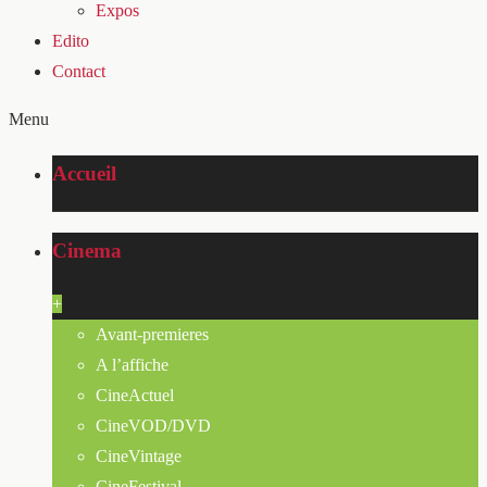
Expos
Edito
Contact
Menu
Accueil
Cinema
+
Avant-premieres
A l’affiche
CineActuel
CineVOD/DVD
CineVintage
CineFestival