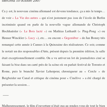
mercredi 10 octobre 2007
Ca y est, le nouveau cinéma allemand est devenu tendance, ça a mis le temps…
de voir
« La Vie des autres »
qui n’est justement pas issu de l’école de Berlin
incriminée quand on parle de la nouvelle vague allemande de Christoph
Hochhaüsler (
« Le Bois lacté »
) ou Mathias Luthardt (« Ping-Pong ») ou
Henner Winckler (
« Lucy »
), etc… ou encore
« Gegenüber »
de Jan Bonny très
remarqué cette année à Cannes à la Quinzaine des réalisateurs. Ce soir, comme
le notait un des responsables d’Arte, présent depuis la première édition, la salle
était exceptionnellement comble. On a vu arriver un lot de journalistes ciné se
faisant la bise dans un carré près de la scène où on parlait festival de Toronto et
Rome, puis le branché Xavier Leherpeur, chroniqueur au « Cercle » de
Beigbeider sur Canal et critique de cinéma pour « Cinélive » a été chargé de
présenter la session…
—–
Malheureusement, le film d’ouverture n’était pas au rendez-vous de tout le bien