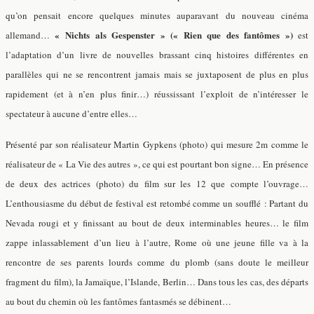
qu’on pensait encore quelques minutes auparavant du nouveau cinéma
« Nichts als Gespenster » (« Rien que des fantômes »)
allemand…
est
l’adaptation d’un livre de nouvelles brassant cinq histoires différentes en
parallèles qui ne se rencontrent jamais mais se juxtaposent de plus en plus
rapidement (et à n’en plus finir…) réussissant l’exploit de n’intéresser le
spectateur à aucune d’entre elles…
Présenté par son réalisateur Martin Gypkens (photo) qui mesure 2m comme le
réalisateur de « La Vie des autres », ce qui est pourtant bon signe… En présence
de deux des actrices (photo) du film sur les 12 que compte l’ouvrage…
L’enthousiasme du début de festival est retombé comme un soufflé : Partant du
Nevada rougi et y finissant au bout de deux interminables heures… le film
zappe inlassablement d’un lieu à l’autre, Rome où une jeune fille va à la
rencontre de ses parents lourds comme du plomb (sans doute le meilleur
fragment du film), la Jamaïque, l’Islande, Berlin… Dans tous les cas, des départs
au bout du chemin où les fantômes fantasmés se débinent…