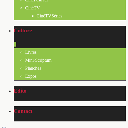
CinéTV
CinéTVSéries
Culture
+
Livres
Mini-Scriptum
Planches
Expos
Edito
Contact