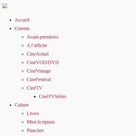
Accueil
Cinema
Avant-premieres
A l’affiche
CineActuel
CineVOD/DVD
CineVintage
CineFestival
CinéTV
CinéTVSéries
Culture
Livres
Mini-Scriptum
Planches