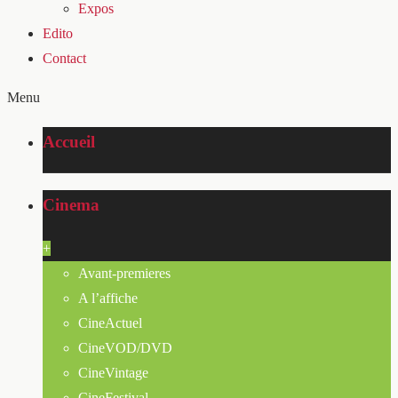
Expos
Edito
Contact
Menu
Accueil
Cinema
+
Avant-premieres
A l’affiche
CineActuel
CineVOD/DVD
CineVintage
CineFestival