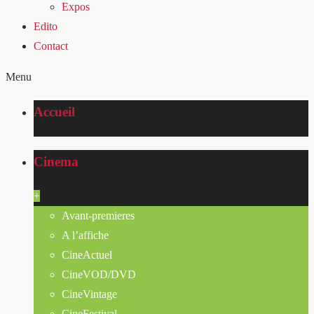
Expos
Edito
Contact
Menu
Accueil
Cinema
+
Avant-premieres
A l’affiche
CineActuel
CineVOD/DVD
CineVintage
CineFestival