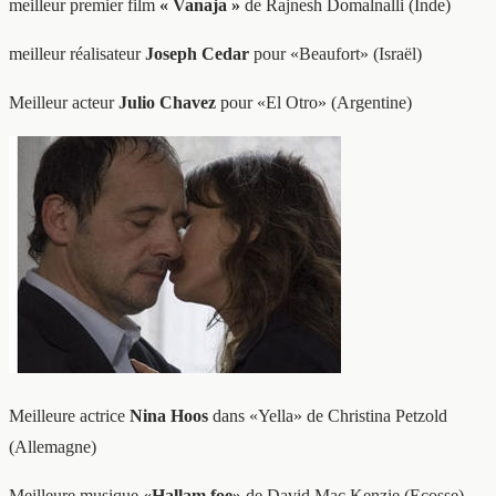
meilleur premier film
« Vanaja »
de Rajnesh Domalnalli (Inde)
meilleur réalisateur
Joseph Cedar
pour «Beaufort» (Israël)
Meilleur acteur
Julio Chavez
pour «El Otro» (Argentine)
Meilleure actrice
Nina Hoos
dans «Yella» de Christina Petzold
(Allemagne)
Meilleure musique
«Hallam foe»
de David Mac Kenzie (Ecosse)