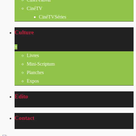
CinéTV
CinéTVSéries
Culture
+
Livres
Mini-Scriptum
Planches
Expos
Edito
Contact