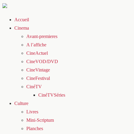
Accueil
Cinema
Avant-premieres
A l’affiche
CineActuel
CineVOD/DVD
CineVintage
CineFestival
CinéTV
CinéTVSéries
Culture
Livres
Mini-Scriptum
Planches