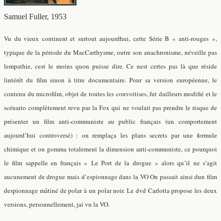
Samuel Fuller, 1953
Vu du vieux continent et surtout aujourdhui, cette Série B « anti-rouges »,
typique de la période du MacCarthysme, outre son anachronisme, néveille pas
lempathie, cest le moins quon puisse dire. Ce nest certes pas là que réside
lintérêt du film sinon à titre documentaire. Pour sa version européenne, le
contenu du microfilm, objet de toutes les convoitises, fut dailleurs modifié et le
scénario complètement revu par la Fox qui ne voulait pas prendre le risque de
présenter un film anti-communiste au public français (un comportement
aujourd’hui controversé) : on remplaça les plans secrets par une formule
chimique et on gomma totalement la dimension anti-communiste, ce pourquoi
le film sappelle en français « Le Port de la drogue » alors qu’il ne s’agit
aucunement de drogue mais d’espionnage dans la VO On passait ainsi dun film
despionnage mâtiné de polar à un polar noir. Le dvd Carlotta propose les deux
versions, personnellement, jai vu la VO.