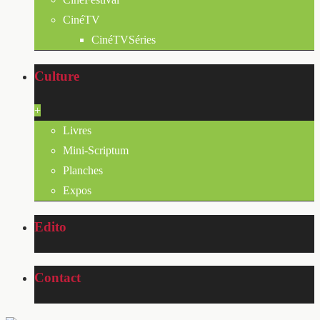
CinéTV
CinéTVSéries
Culture
+
Livres
Mini-Scriptum
Planches
Expos
Edito
Contact