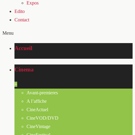
Expos
Edito
Contact
Menu
Accueil
Cinema
+
Avant-premieres
A l’affiche
CineActuel
CineVOD/DVD
CineVintage
CineFestival