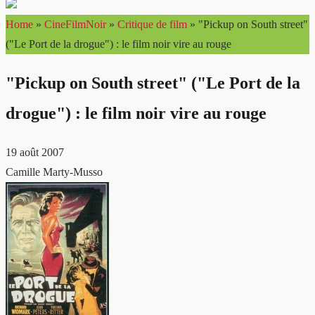
Home
»
CineFilmNoir
»
Critique de film
»
"Pickup on South street"
("Le Port de la drogue") : le film noir vire au rouge
"Pickup on South street" ("Le Port de la
drogue") : le film noir vire au rouge
19 août 2007
Camille Marty-Musso