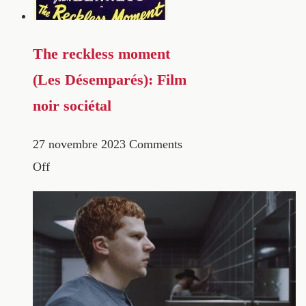
The reckless moment
(Les Désemparés): Film
noir sociétal
27 novembre 2023
Comments
Off