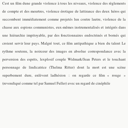
Cest un film dune grande violence à tous les niveaux, violence des règlements
de compte et des meurtres, violence érotique de lattirance des deux héros qui
succombent immédiatement comme projetés lun contre lautre, violence de la
chasse aux espions communistes, eux-mêmes instrumentalisés et intégrés dans
une hiérarchie impitoyable, par des fonctionnaires endoctrinés et bornés qui
croient servir leur pays. Malgré tout, ce film antipathique a bien du talent Le
rythme soutenu, la noirceur des images en absolue correspondance avec la
perversion des esprits, lexplosif couple Widmark/Jean Peters et le touchant
personnage de lindicatrice (Thelma Ritter) dont la mort est une scène
superbement dure, enlèvent ladhésion : on regarde ce film « rouge »
(revendiqué comme tel par Samuel Fuller) avec un regard de cinéphile