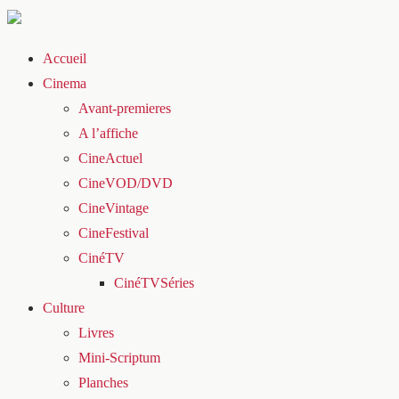
Accueil
Cinema
Avant-premieres
A l’affiche
CineActuel
CineVOD/DVD
CineVintage
CineFestival
CinéTV
CinéTVSéries
Culture
Livres
Mini-Scriptum
Planches