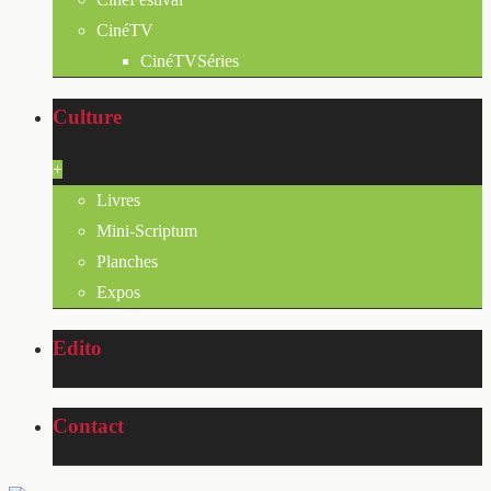
CinéTV
CinéTVSéries
Culture
+
Livres
Mini-Scriptum
Planches
Expos
Edito
Contact