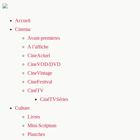
Accueil
Cinema
Avant-premieres
A l’affiche
CineActuel
CineVOD/DVD
CineVintage
CineFestival
CinéTV
CinéTVSéries
Culture
Livres
Mini-Scriptum
Planches