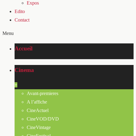
Expos
Edito
Contact
Menu
Accueil
Cinema
+
Avant-premieres
A l’affiche
CineActuel
CineVOD/DVD
CineVintage
CineFestival