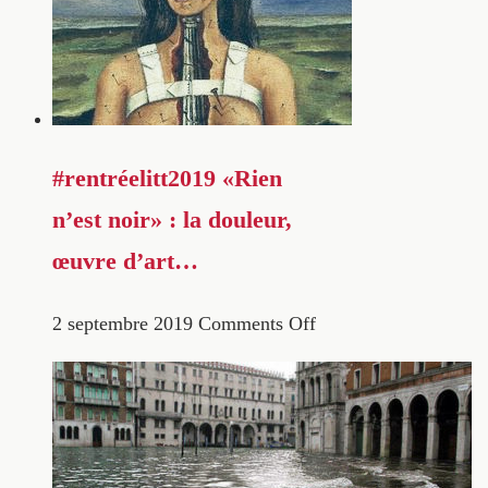
#rentréelitt2019 «Rien
n’est noir» : la douleur,
œuvre d’art…
2 septembre 2019
Comments Off