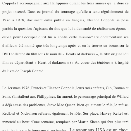
Coppola l’accompagnait aux Philippines durant les trois années qu’ a duré ce
projet insensé. Dans ce journal du tournage qu’elle a tenu régulièrement de
1976 à 1978, document enfin publié en français, Eleanor Coppola se pose
parfois la question s’agissant du doc que lui a demandé de réaliser son époux :
est-ce pour l’occuper qu’il lui a confié cette mission? Ce documentaire n’a
d’ailleurs été monté que très longtemps après et on le trouve en bonus sur le
DVD collector du film sous le nom de « Hearts of darkness », le titre original du
film au départ étant « Heart of darkness » (
« Au coeur des ténèbres »
), inspiré
du livre de Joseph Conrad.
——
Le 1er mars 1976, Francis et Eleanor Coppola, leurs trois enfants, Gio, Roman et
Sofia, s’installent aux Philippines. En amont, le personnage principal de Willard
a déjà causé des problèmes, Steve Mac Queen, bien qu’aimant le rôle, le refuse.
Redford et Nicholson refusent également le rôle. Sur place, Harvey Keitel est
remercié au bout d’une semaine, remplacé par Martin Sheen qui fera plus tard
un infarctus sur le tournage et reviendra…
Le retour aux USA est un choc,