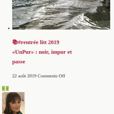
📚#rentrée litt 2019
«UnPur» : noir, impur et
passe
22 août 2019
Comments Off
<
>