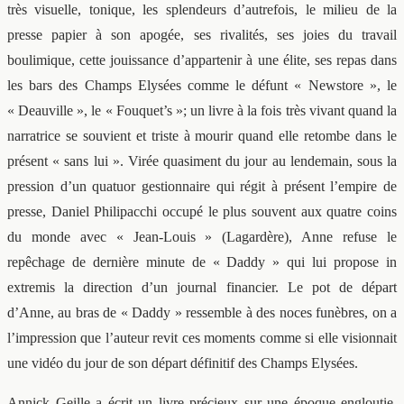
très visuelle, tonique, les splendeurs d’autrefois, le milieu de la
presse papier à son apogée, ses rivalités, ses joies du travail
boulimique, cette jouissance d’appartenir à une élite, ses repas dans
les bars des Champs Elysées comme le défunt « Newstore », le
« Deauville », le « Fouquet’s »; un livre à la fois très vivant quand la
narratrice se souvient et triste à mourir quand elle retombe dans le
présent « sans lui ». Virée quasiment du jour au lendemain, sous la
pression d’un quatuor gestionnaire qui régit à présent l’empire de
presse, Daniel Philipacchi occupé le plus souvent aux quatre coins
du monde avec « Jean-Louis » (Lagardère), Anne refuse le
repêchage de dernière minute de « Daddy » qui lui propose in
extremis la direction d’un journal financier. Le pot de départ
d’Anne, au bras de « Daddy » ressemble à des noces funèbres, on a
l’impression que l’auteur revit ces moments comme si elle visionnait
une vidéo du jour de son départ définitif des Champs Elysées.
Annick Geille a écrit un livre précieux sur une époque engloutie.