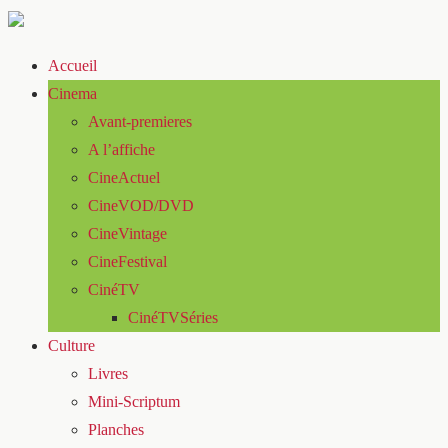
Accueil
Cinema
Avant-premieres
A l’affiche
CineActuel
CineVOD/DVD
CineVintage
CineFestival
CinéTV
CinéTVSéries
Culture
Livres
Mini-Scriptum
Planches