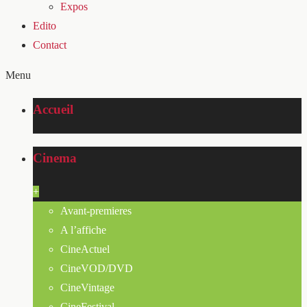
Expos
Edito
Contact
Menu
Accueil
Cinema
+
Avant-premieres
A l’affiche
CineActuel
CineVOD/DVD
CineVintage
CineFestival