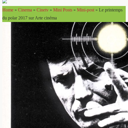
Home
»
Cinema
»
Cinetv
»
Mini Posts
»
Mini-post
»
Le printemps
du polar 2017 sur Arte cinéma