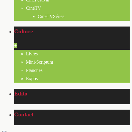
CinéTV
CinéTVSéries
Culture
+
Livres
Mini-Scriptum
Planches
Expos
Edito
Contact