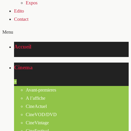
Expos
Edito
Contact
Menu
Accueil
Cinema
+
Avant-premieres
A l’affiche
CineActuel
CineVOD/DVD
CineVintage
CineFestival