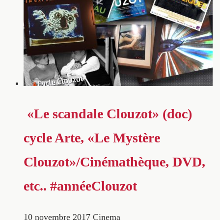
«Le scandale Clouzot» (doc)
cycle Arte, «Le Mystère
Clouzot»/Cinémathèque, DVD,
etc.. #annéeClouzot
10 novembre 2017
Cinema