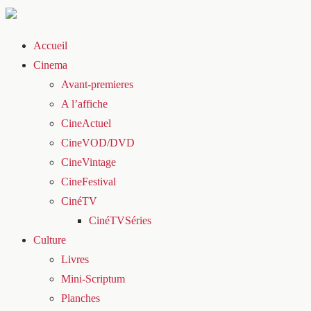
Accueil
Cinema
Avant-premieres
A l’affiche
CineActuel
CineVOD/DVD
CineVintage
CineFestival
CinéTV
CinéTVSéries
Culture
Livres
Mini-Scriptum
Planches