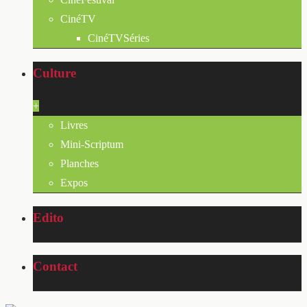
CinéTV
CinéTVSéries
Culture
+
Livres
Mini-Scriptum
Planches
Expos
Edito
Contact