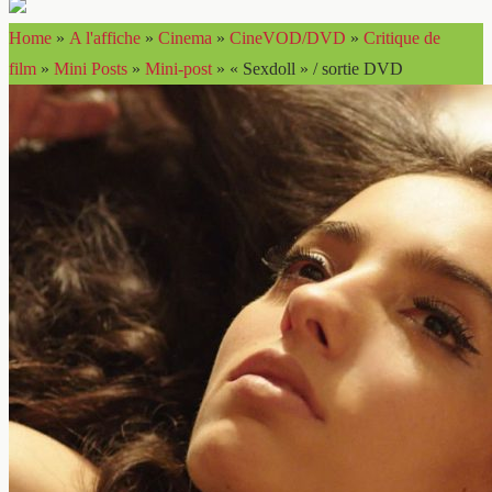
Home
»
A l'affiche
»
Cinema
»
CineVOD/DVD
»
Critique de
film
»
Mini Posts
»
Mini-post
»
« Sexdoll » / sortie DVD