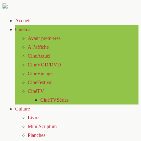
Accueil
Cinema
Avant-premieres
A l’affiche
CineActuel
CineVOD/DVD
CineVintage
CineFestival
CinéTV
CinéTVSéries
Culture
Livres
Mini-Scriptum
Planches