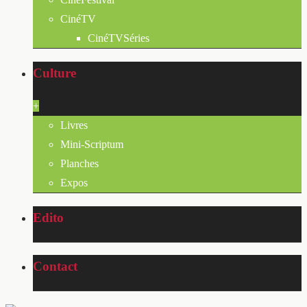
CinéTV
CinéTVSéries
Culture
+
Livres
Mini-Scriptum
Planches
Expos
Edito
Contact