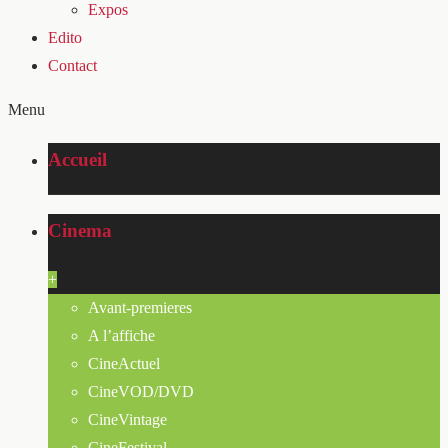
Expos
Edito
Contact
Menu
Accueil
Cinema
+
Avant-premieres
A l’affiche
CineActuel
CineVOD/DVD
CineVintage
CineFestival