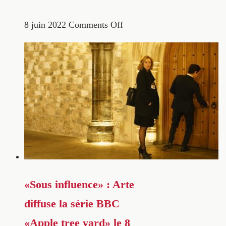
8 juin 2022
Comments Off
«Sous influence» : Arte
diffuse la série BBC
«Apple tree yard» le 8