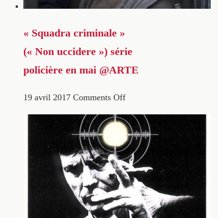
« Squadra criminale »
(« Non uccidere ») série
policière en mai @ARTE
19 avril 2017
Comments Off