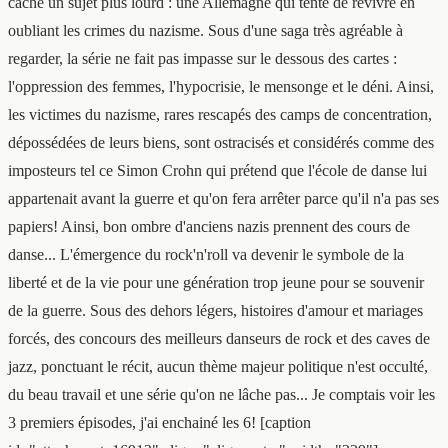
cache un sujet plus lourd : une Allemagne qui tente de revivre en
oubliant les crimes du nazisme. Sous d'une saga très agréable à
regarder, la série ne fait pas impasse sur le dessous des cartes :
l'oppression des femmes, l'hypocrisie, le mensonge et le déni. Ainsi,
les victimes du nazisme, rares rescapés des camps de concentration,
dépossédées de leurs biens, sont ostracisés et considérés comme des
imposteurs tel ce Simon Crohn qui prétend que l'école de danse lui
appartenait avant la guerre et qu'on fera arrêter parce qu'il n'a pas ses
papiers! Ainsi, bon ombre d'anciens nazis prennent des cours de
danse... L'émergence du rock'n'roll va devenir le symbole de la
liberté et de la vie pour une génération trop jeune pour se souvenir
de la guerre. Sous des dehors légers, histoires d'amour et mariages
forcés, des concours des meilleurs danseurs de rock et des caves de
jazz, ponctuant le récit, aucun thème majeur politique n'est occulté,
du beau travail et une série qu'on ne lâche pas... Je comptais voir les
3 premiers épisodes, j'ai enchainé les 6! [caption