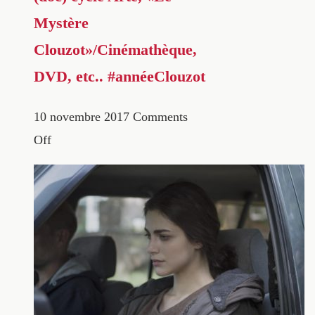
Mystère
Clouzot»/Cinémathèque,
DVD, etc.. #annéeClouzot
10 novembre 2017
Comments
Off