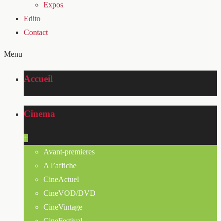
Expos
Edito
Contact
Menu
Accueil
Cinema
+
Avant-premieres
A l’affiche
CineActuel
CineVOD/DVD
CineVintage
CineFestival