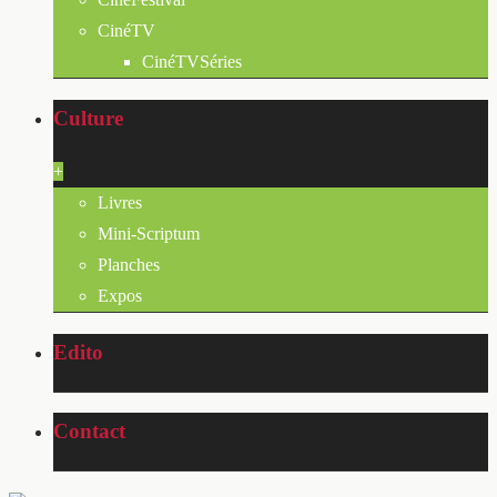
CinéTV
CinéTVSéries
Culture
+
Livres
Mini-Scriptum
Planches
Expos
Edito
Contact