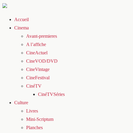
Accueil
Cinema
Avant-premieres
A l’affiche
CineActuel
CineVOD/DVD
CineVintage
CineFestival
CinéTV
CinéTVSéries
Culture
Livres
Mini-Scriptum
Planches