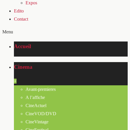
Expos
Edito
Contact
Menu
Accueil
Cinema
+
Avant-premieres
A l’affiche
CineActuel
CineVOD/DVD
CineVintage
CineFestival