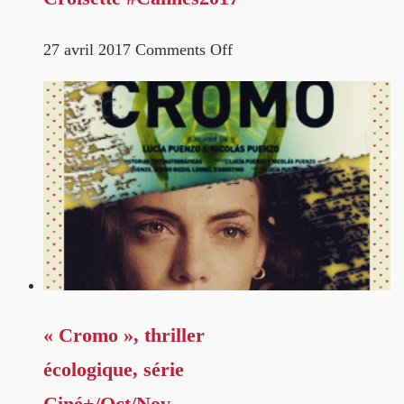
27 avril 2017
Comments Off
« Cromo », thriller
écologique, série
Ciné+/Oct/Nov