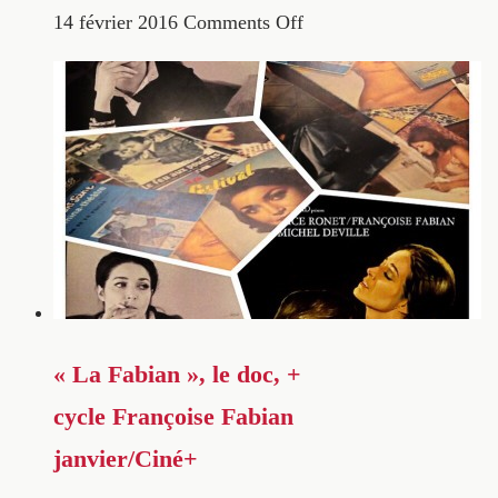
14 février 2016
Comments Off
« La Fabian », le doc, +
cycle Françoise Fabian
janvier/Ciné+