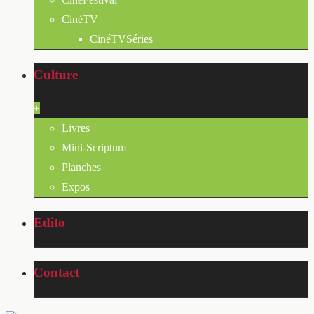
CinéTV
CinéTVSéries
Culture
+
Livres
Mini-Scriptum
Planches
Expos
Edito
Contact