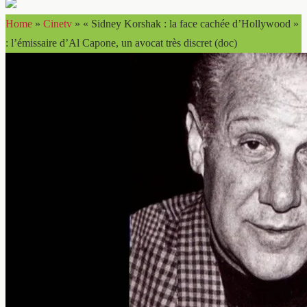
Home
»
Cinetv
»
« Sidney Korshak : la face cachée d’Hollywood »
: l’émissaire d’Al Capone, un avocat très discret (doc)