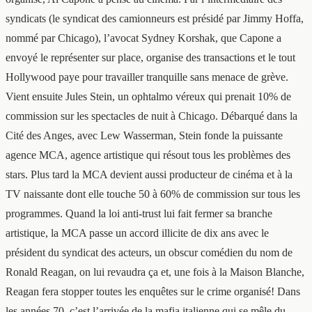
syndicats (le syndicat des camionneurs est présidé par Jimmy Hoffa,
nommé par Chicago), l’avocat Sydney Korshak, que Capone a
envoyé le représenter sur place, organise des transactions et le tout
Hollywood paye pour travailler tranquille sans menace de grève.
Vient ensuite Jules Stein, un ophtalmo véreux qui prenait 10% de
commission sur les spectacles de nuit à Chicago. Débarqué dans la
Cité des Anges, avec Lew Wasserman, Stein fonde la puissante
agence MCA, agence artistique qui résout tous les problèmes des
stars. Plus tard la MCA devient aussi producteur de cinéma et à la
TV naissante dont elle touche 50 à 60% de commission sur tous les
programmes. Quand la loi anti-trust lui fait fermer sa branche
artistique, la MCA passe un accord illicite de dix ans avec le
président du syndicat des acteurs, un obscur comédien du nom de
Ronald Reagan, on lui revaudra ça et, une fois à la Maison Blanche,
Reagan fera stopper toutes les enquêtes sur le crime organisé! Dans
les années 70, c’est l’arrivée de la mafia italienne qui se mêle du