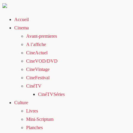
Accueil
Cinema
Avant-premieres
A l’affiche
CineActuel
CineVOD/DVD
CineVintage
CineFestival
CinéTV
CinéTVSéries
Culture
Livres
Mini-Scriptum
Planches