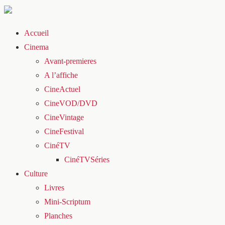
Accueil
Cinema
Avant-premieres
A l’affiche
CineActuel
CineVOD/DVD
CineVintage
CineFestival
CinéTV
CinéTVSéries
Culture
Livres
Mini-Scriptum
Planches