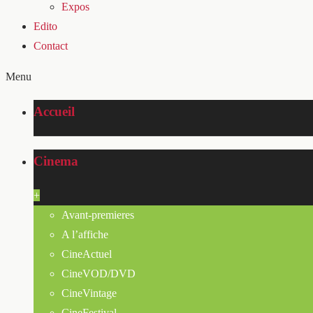
Expos
Edito
Contact
Menu
Accueil
Cinema
+
Avant-premieres
A l’affiche
CineActuel
CineVOD/DVD
CineVintage
CineFestival