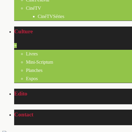
CinéTV
CinéTVSéries
Culture
+
Livres
Mini-Scriptum
Planches
Expos
Edito
Contact