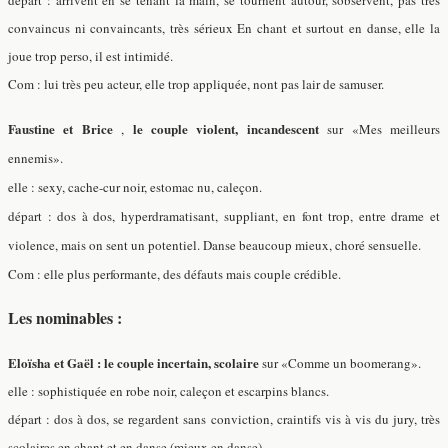
départ : arrivent en se tenant la main, se tournent autour, sobservent, pas très
convaincus ni convaincants, très sérieux En chant et surtout en danse, elle la
joue trop perso, il est intimidé.
Com : lui très peu acteur, elle trop appliquée, nont pas lair de samuser.
Faustine et Brice
le couple violent, incandescent
,
sur «Mes meilleurs
ennemis».
elle : sexy, cache-cur noir, estomac nu, caleçon.
départ : dos à dos, hyperdramatisant, suppliant, en font trop, entre drame et
violence, mais on sent un potentiel. Danse beaucoup mieux, choré sensuelle.
Com : elle plus performante, des défauts mais couple crédible.
Les nominables :
Eloïsha et Gaël : le couple incertain, scolaire
sur «Comme un boomerang».
elle : sophistiquée en robe noir, caleçon et escarpins blancs.
départ : dos à dos, se regardent sans conviction, craintifs vis à vis du jury, très
scolaires en chant et en danse (mieux en danse).