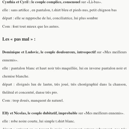
Cynthia et Cyril : le couple complice, consensuel
sur «Là-bas».
elle : sans artifice , en pantalon, t.shirt bleu et pieds nus, petit chignon bas
départ : elle se rapproche de lui, conciliatrice, lui plus sombre
Com : font tout mieux que les autres.
Les « pas mal » :
Dominique et Ludovic, le couple douloureux, introspectif
sur «Mes meilleurs
ennemis».
elle : pantalon blanc et haut noir très maquillée, lui en inverse pantalon noir et
chemise blanche.
départ : éloignés lun de lautre, très joué, très chorégraphié dans la chanson,
théâtral et concentré, danse très pro.
Com : trop doués, manquent de naturel.
Elfy et Nicolas, le couple dubitatif, improbable
sur «Mes meilleurs ennemis».
elle : robe noire courte, lui simple t.shirt blanc.