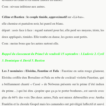
Com : niveau inférieur aux autres.
Céline et Bastien
le couple timide, approximatif
:
sur «Là-bas».
elle chemise et pantalon noir, lui pareil en blanc.
départ : assis face à face : regard naturel pour lui, elle perd ses moyens, triste, les
deux appliqués, timides. Elle tombe en danse, les gestes sont petits.
Com : moins bons que les autres surtout elle.
Rappel du classement du Prime3 de vendredi 15 septembre :
1.Ludovic 2. Cyril
3. Dominique 4. David 5. Bastien
Les 3 nominées : Eloïsha, Faustine et Fafa
: Faustine en satin rouge glamour,
Eloïsha coiffée dun Borsalino et Fafa en robe de cocktail violette Faustine, qui
a brillamment chanté « Cassé » de Nolwenn présente sur le prime (l’été indien
du prime…) qui lui dira «jespère que ça ça te porter bonheur», est sauvée avec
plus de 66% des voix Des deux autres, Fafa sest mieux débrouillée avec Aretha
Franklin et la chorale Gospel mais les camarades ont privilégié laffectif et sauvé