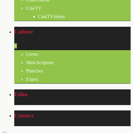
CinéTV
CinéTVSéries
Culture
+
Livres
Mini-Scriptum
Planches
Expos
Edito
Contact