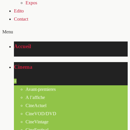
Expos
Edito
Contact
Menu
Accueil
Cinema
+
Avant-premieres
A l’affiche
CineActuel
CineVOD/DVD
CineVintage
CineFestival