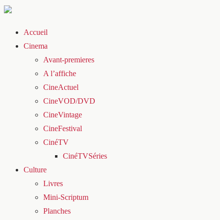
Accueil
Cinema
Avant-premieres
A l’affiche
CineActuel
CineVOD/DVD
CineVintage
CineFestival
CinéTV
CinéTVSéries
Culture
Livres
Mini-Scriptum
Planches