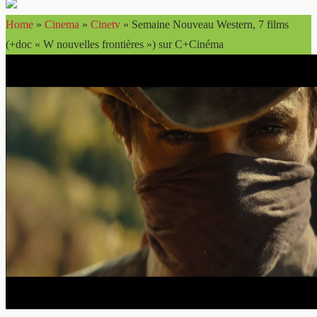
Home
»
Cinema
»
Cinetv
»
Semaine Nouveau Western, 7 films
(+doc « W nouvelles frontières ») sur C+Cinéma