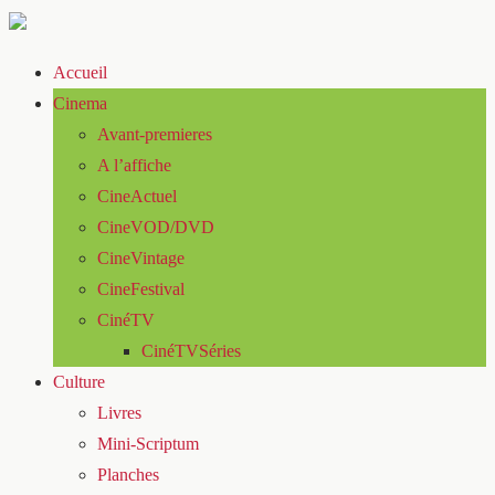
Accueil
Cinema
Avant-premieres
A l’affiche
CineActuel
CineVOD/DVD
CineVintage
CineFestival
CinéTV
CinéTVSéries
Culture
Livres
Mini-Scriptum
Planches