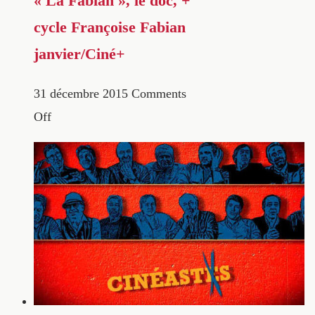
« La Fabian », le doc, +
cycle Françoise Fabian
janvier/Ciné+
31 décembre 2015
Comments
Off