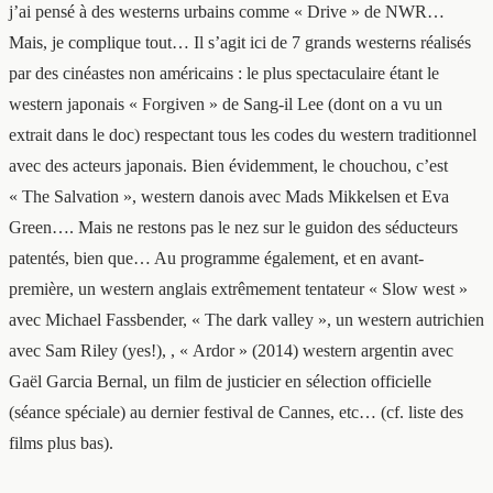
j’ai pensé à des westerns urbains comme « Drive » de NWR…
Mais, je complique tout… Il s’agit ici de 7 grands westerns réalisés
par des cinéastes non américains : le plus spectaculaire étant le
western japonais « Forgiven » de Sang-il Lee (dont on a vu un
extrait dans le doc) respectant tous les codes du western traditionnel
avec des acteurs japonais. Bien évidemment, le chouchou, c’est
« The Salvation », western danois avec Mads Mikkelsen et Eva
Green…. Mais ne restons pas le nez sur le guidon des séducteurs
patentés, bien que… Au programme également, et en avant-
première, un western anglais extrêmement tentateur « Slow west »
avec Michael Fassbender, « The dark valley », un western autrichien
avec Sam Riley (yes!), , « Ardor » (2014) western argentin avec
Gaël Garcia Bernal, un film de justicier en sélection officielle
(séance spéciale) au dernier festival de Cannes, etc… (cf. liste des
films plus bas).