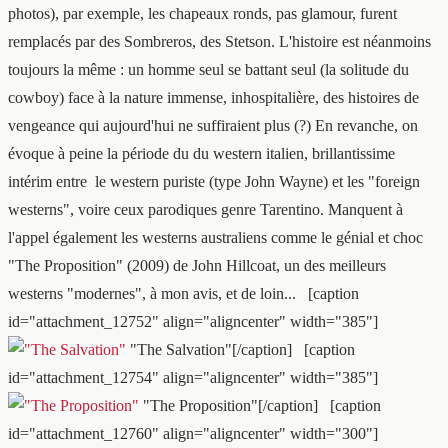
photos), par exemple, les chapeaux ronds, pas glamour, furent
remplacés par des Sombreros, des Stetson. L'histoire est néanmoins
toujours la même : un homme seul se battant seul (la solitude du
cowboy) face à la nature immense, inhospitalière, des histoires de
vengeance qui aujourd'hui ne suffiraient plus (?) En revanche, on
évoque à peine la période du du western italien, brillantissime
intérim entre le western puriste (type John Wayne) et les "foreign
westerns", voire ceux parodiques genre Tarentino. Manquent à
l'appel également les westerns australiens comme le génial et choc
"The Proposition" (2009) de John Hillcoat, un des meilleurs
westerns "modernes", à mon avis, et de loin... [caption
id="attachment_12752" align="aligncenter" width="385"]
"The Salvation"[/caption] [caption
id="attachment_12754" align="aligncenter" width="385"]
"The Proposition"[/caption] [caption
id="attachment_12760" align="aligncenter" width="300"]