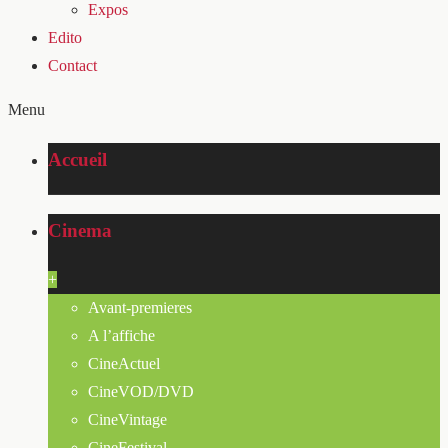
Expos
Edito
Contact
Menu
Accueil
Cinema
+
Avant-premieres
A l’affiche
CineActuel
CineVOD/DVD
CineVintage
CineFestival