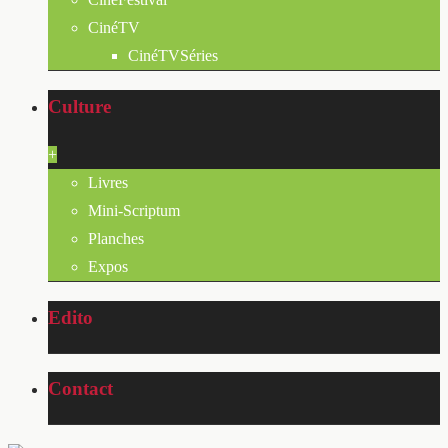
CinéTV
CinéTVSéries
Culture
+
Livres
Mini-Scriptum
Planches
Expos
Edito
Contact