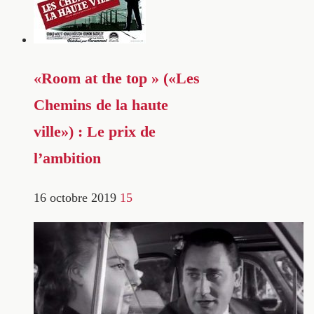
«Room at the top » («Les
Chemins de la haute
ville») : Le prix de
l’ambition
16 octobre 2019
15