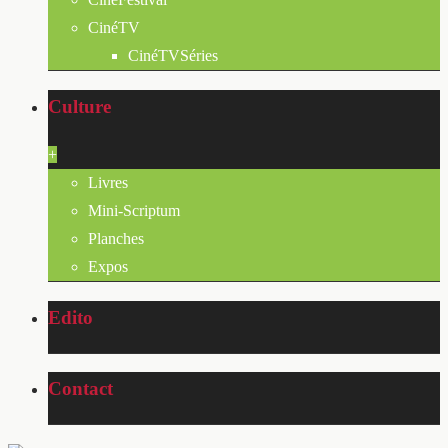
CinéTV
CinéTVSéries
Culture
+
Livres
Mini-Scriptum
Planches
Expos
Edito
Contact