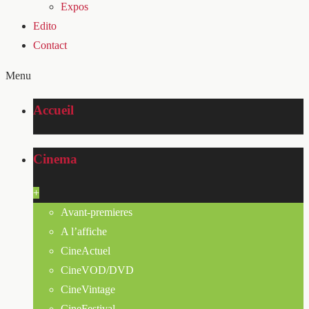
Expos
Edito
Contact
Menu
Accueil
Cinema
+
Avant-premieres
A l’affiche
CineActuel
CineVOD/DVD
CineVintage
CineFestival