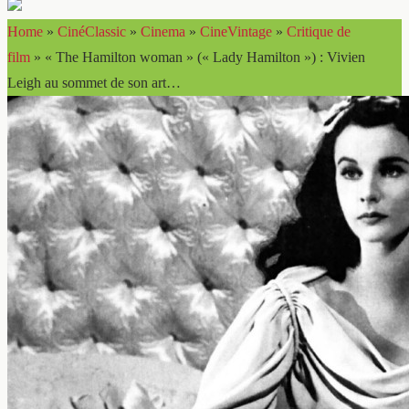
Home
»
CinéClassic
»
Cinema
»
CineVintage
»
Critique de
film
»
« The Hamilton woman » (« Lady Hamilton ») : Vivien
Leigh au sommet de son art…