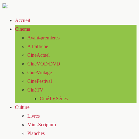
Accueil
Cinema
Avant-premieres
A l’affiche
CineActuel
CineVOD/DVD
CineVintage
CineFestival
CinéTV
CinéTVSéries
Culture
Livres
Mini-Scriptum
Planches