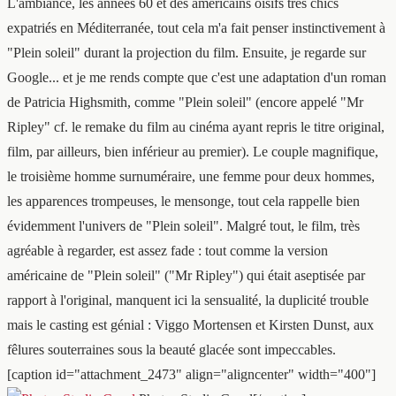
L'ambiance, les années 60 et des américains oisifs très chics
expatriés en Méditerranée, tout cela m'a fait penser instinctivement à
"Plein soleil" durant la projection du film. Ensuite, je regarde sur
Google... et je me rends compte que c'est une adaptation d'un roman
de Patricia Highsmith, comme "Plein soleil" (encore appelé "Mr
Ripley" cf. le remake du film au cinéma ayant repris le titre original,
film, par ailleurs, bien inférieur au premier). Le couple magnifique,
le troisième homme surnuméraire, une femme pour deux hommes,
les apparences trompeuses, le mensonge, tout cela rappelle bien
évidemment l'univers de "Plein soleil". Malgré tout, le film, très
agréable à regarder, est assez fade : tout comme la version
américaine de "Plein soleil" ("Mr Ripley") qui était aseptisée par
rapport à l'original, manquent ici la sensualité, la duplicité trouble
mais le casting est génial : Viggo Mortensen et Kirsten Dunst, aux
fêlures souterraines sous la beauté glacée sont impeccables.
[caption id="attachment_2473" align="aligncenter" width="400"]