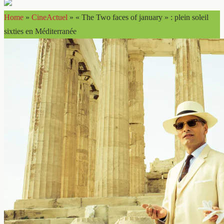
Home
»
CineActuel
»
« The Two faces of january » : plein soleil
sixties en Méditerranée