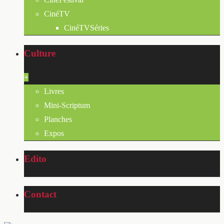
CinéTV
CinéTVSéries
Culture
+
Livres
Mini-Scriptum
Planches
Expos
Edito
Contact