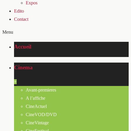
Expos
Edito
Contact
Menu
Accueil
Cinema
+
Avant-premieres
A l’affiche
CineActuel
CineVOD/DVD
CineVintage
CineFestival