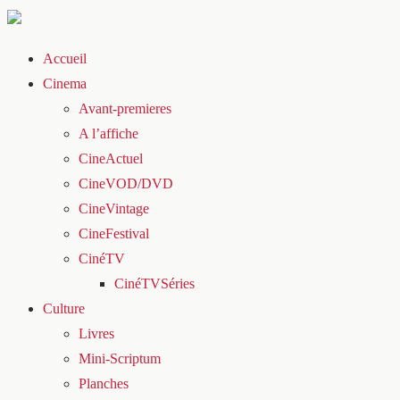
Accueil
Cinema
Avant-premieres
A l’affiche
CineActuel
CineVOD/DVD
CineVintage
CineFestival
CinéTV
CinéTVSéries
Culture
Livres
Mini-Scriptum
Planches