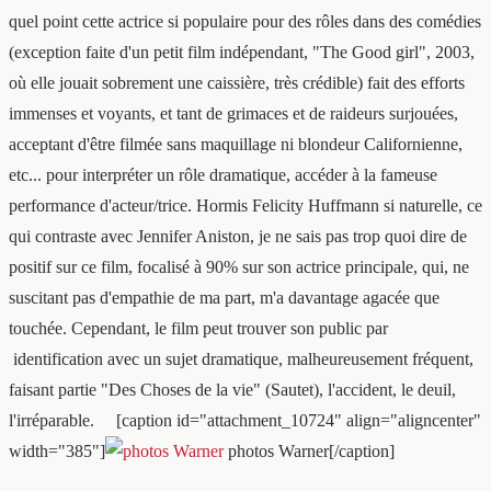
quel point cette actrice si populaire pour des rôles dans des comédies
(exception faite d'un petit film indépendant, "The Good girl", 2003,
où elle jouait sobrement une caissière, très crédible) fait des efforts
immenses et voyants, et tant de grimaces et de raideurs surjouées,
acceptant d'être filmée sans maquillage ni blondeur Californienne,
etc... pour interpréter un rôle dramatique, accéder à la fameuse
performance d'acteur/trice. Hormis Felicity Huffmann si naturelle, ce
qui contraste avec Jennifer Aniston, je ne sais pas trop quoi dire de
positif sur ce film, focalisé à 90% sur son actrice principale, qui, ne
suscitant pas d'empathie de ma part, m'a davantage agacée que
touchée. Cependant, le film peut trouver son public par
identification avec un sujet dramatique, malheureusement fréquent,
faisant partie "Des Choses de la vie" (Sautet), l'accident, le deuil,
l'irréparable. [caption id="attachment_10724" align="aligncenter"
width="385"]
photos Warner[/caption]