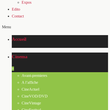
Expos
Edito
Contact
Menu
Accueil
Cinema
+
Avant-premieres
A l’affiche
CineActuel
CineVOD/DVD
CineVintage
CineFestival