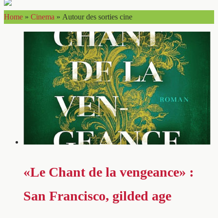
Home
»
Cinema
»
Autour des sorties cine
«Le Chant de la vengeance» :
San Francisco, gilded age