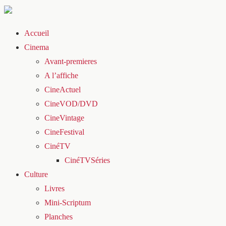
Accueil
Cinema
Avant-premieres
A l’affiche
CineActuel
CineVOD/DVD
CineVintage
CineFestival
CinéTV
CinéTVSéries
Culture
Livres
Mini-Scriptum
Planches