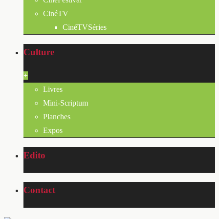
CinéTV
CinéTVSéries
Culture
+
Livres
Mini-Scriptum
Planches
Expos
Edito
Contact