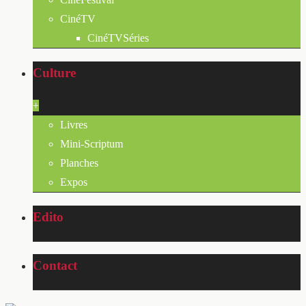
CinéTV
CinéTVSéries
Culture
+
Livres
Mini-Scriptum
Planches
Expos
Edito
Contact