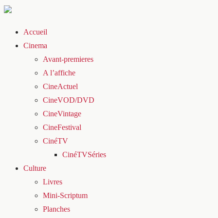
Accueil
Cinema
Avant-premieres
A l’affiche
CineActuel
CineVOD/DVD
CineVintage
CineFestival
CinéTV
CinéTVSéries
Culture
Livres
Mini-Scriptum
Planches