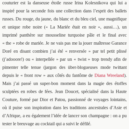
couturier est la danseuse étoile russe Irina Kolesnikova qui lui a
inspiré pour la seconde fois une collection dans l’esprit des ballets
russes. Du rouge, du jaune, du blanc et du bleu ciel, une magnifique
et unique robe noire (« La Mariée était en noir », aussi…), un
imprimé panthère sur mousseline turquoise pâle et le final avec
« the » robe de mariée. Je ne vais pas me la jouer maîtresse Garance
Doré en disant combien j’ai été « renversée » par tel petit plissé
(j’adooore!) ou « interpellée » par un « twist » trop trendy afin de
pimenter telle tenue (jargon des über-blogueuses mode twittant
depuis le « front row » aux côtés du fantôme de
Diana Wreeland
).
Mais j’ai passé un super-bon moment dans la magie des étoffes
sculptées en robes de fées. Jean Doucet, spécialisé dans la Haute
Couture, formé par Dior et Patou, passionné de voyages lointains,
où il puise son inspiration dans les traditions ancestrales d’Asie et
d’Afrique, a eu également l’idée de lancer son champagne : on a pu
tester le breuvage au cocktail qui a suivi le défilé.