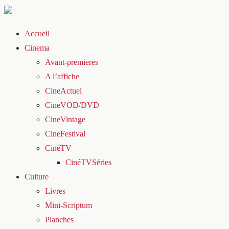
Accueil
Cinema
Avant-premieres
A l’affiche
CineActuel
CineVOD/DVD
CineVintage
CineFestival
CinéTV
CinéTVSéries
Culture
Livres
Mini-Scriptum
Planches