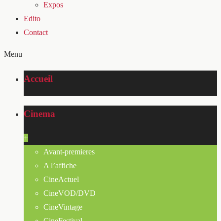
Expos
Edito
Contact
Menu
Accueil
Cinema
+
Avant-premieres
A l’affiche
CineActuel
CineVOD/DVD
CineVintage
CineFestival