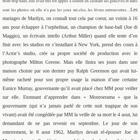
front trop haut, elle avait très tôt appris a sourire en cachant ses gencives et rares
sont les photos où elle n’a pas les yeux mi-clos, les lèvres entrouvertes…
Les
mariages de Marilyn, on connaît tout cela par coeur, un voisin à 16
ans pour échapper à l’orphelinat, un champion de base-ball (Joe di
Maggio), un écrivain intello (Arthur Miller) quand elle tente d’en
finir avec les studios en s’installant à New York, prend des cours à
l’Actor’s studio, crée sa propre société de production avec le
photographe Milton Greene. Mais elle finira ses jours dans une
maison choisie par son dernier psy Ralph Greenson qui avait lui-
même racheté pour son propre usage la maison d’une certaine
Eunice Murray, gouvernante qu’il avait placé chez MM pour veiller
sur elle. Etonnant d’apprendre dans « Monroerama » que la
gouvernante (qui n’a jamais parlé de cette nuit tragique de son
vivant) avait été congédiée par MM la veille de sa mort le 4 aout, lui
demandant de ne pas revenir en septembre. Le jour de son
enterrement, le 8 aout 1962, Marilyn devait ré-épouser Joe di