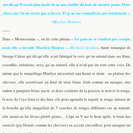
me dis qu’il serait plus facile de ne pas vieillir du tout, de mourir jeune. Mais
alors, ma vie ne serais pas achevée. Et je ne me connaîtrais pas totalement ».
(Marilyn Monroe)
——
« les gens ne se rendent pas compte
Dans « Monroerama », on lit cette phrase
mais elle a inventé Marilyn Monroe »
.
(Richard Avedon)
Autre remarque de
George Cukor qui dit qu’elle avait fabriqué la voix qu’on entend dans ses films,
essouflée, enfantine, sexy, qu’au naturel, elle n’avait pas du tout cette voix. De
même que le maquillage Marilyn nécessitait une heure et demi : au platine des
cheveux, elle assortissait un fond de teint blanc étalé comme un masque, une
ombre à paupière blanc nacré, et deux couleurs de la passion le noir et le rouge,
le noir de l’eye-liner et des faux cils pour agrandir le regard, le rouge intense de
la bouche qu’elle maquillait de 5 couches de rouges différents car au naturel,
elle aurait eu les lèvres plutôt plates… L’épi en V sur le front épilé, le brun des
sourcils (pas blonds comme les cheveux) en accent circonflexe pour masquer un