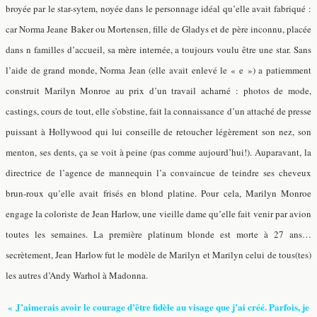
broyée par le star-sytem, noyée dans le personnage idéal qu’elle avait fabriqué :
car Norma Jeane Baker ou Mortensen, fille de Gladys et de père inconnu, placée
dans n familles d’accueil, sa mère internée, a toujours voulu être une star. Sans
l’aide de grand monde, Norma Jean (elle avait enlevé le « e ») a patiemment
construit Marilyn Monroe au prix d’un travail acharné : photos de mode,
castings, cours de tout, elle s’obstine, fait la connaissance d’un attaché de presse
puissant à Hollywood qui lui conseille de retoucher légèrement son nez, son
menton, ses dents, ça se voit à peine (pas comme aujourd’hui!). Auparavant, la
directrice de l’agence de mannequin l’a convaincue de teindre ses cheveux
brun-roux qu’elle avait frisés en blond platine. Pour cela, Marilyn Monroe
engage la coloriste de Jean Harlow, une vieille dame qu’elle fait venir par avion
toutes les semaines. La première platinum blonde est morte à 27 ans…
secrètement, Jean Harlow fut le modèle de Marilyn et Marilyn celui de tous(tes)
les autres d’Andy Warhol à Madonna.
« J’aimerais avoir le courage d’être fidèle au visage que j’ai créé. Parfois, je