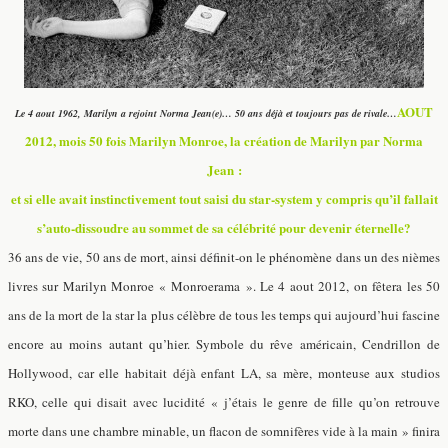
AOUT
Le 4 aout 1962, Marilyn a rejoint Norma Jean(e)… 50 ans déjà et toujours pas de rivale…
2012, mois 50 fois Marilyn Monroe, la création de Marilyn par Norma
Jean :
et si elle avait instinctivement tout saisi du star-system y compris qu’il fallait
s’auto-dissoudre au sommet de sa célébrité pour devenir éternelle?
36 ans de vie, 50 ans de mort, ainsi définit-on le phénomène dans un des nièmes
livres sur Marilyn Monroe « Monroerama ». Le 4 aout 2012, on fêtera les 50
ans de la mort de la star la plus célèbre de tous les temps qui aujourd’hui fascine
encore au moins autant qu’hier. Symbole du rêve américain, Cendrillon de
Hollywood, car elle habitait déjà enfant LA, sa mère, monteuse aux studios
RKO, celle qui disait avec lucidité « j’étais le genre de fille qu’on retrouve
morte dans une chambre minable, un flacon de somnifères vide à la main » finira