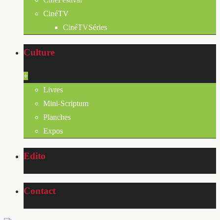
CinéTV
CinéTVSéries
Culture
+
Livres
Mini-Scriptum
Planches
Expos
Edito
Contact