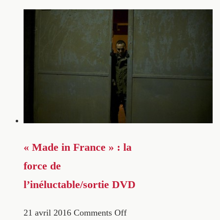
« Made in France » : la
force de
l’inéluctable/sortie DVD
21 avril 2016
Comments Off