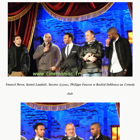
Ymanol Perset, Kamel Laadaili, Yassine Azzouz, Philippe Faucon et Rashid Debbouze au Comedy
club