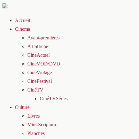
Accueil
Cinema
Avant-premieres
A l’affiche
CineActuel
CineVOD/DVD
CineVintage
CineFestival
CinéTV
CinéTVSéries
Culture
Livres
Mini-Scriptum
Planches