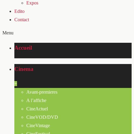
Expos
Edito
Contact
Menu
Accueil
Cinema
+
Avant-premieres
A l’affiche
CineActuel
CineVOD/DVD
CineVintage
CineFestival