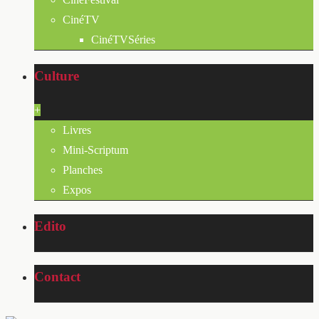
CinéTV
CinéTVSéries
Culture
+
Livres
Mini-Scriptum
Planches
Expos
Edito
Contact