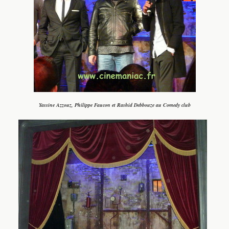
Yassine Azzouz, Philippe Faucon et Rashid Debbouze au Comedy club