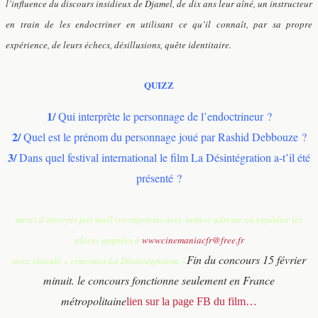
l’influence du discours insidieux de Djamel, de dix ans leur aîné, un instructeur
en train de les endoctriner en utilisant ce qu’il connaît, par sa propre
expérience, de leurs échecs, désillusions, quête identitaire.
QUIZZ
1/
Qui interprète le personnage de l’endoctrineur ?
2/
Quel est le prénom du personnage joué par Rashid Debbouze ?
3/
Dans quel festival international le film La Désintégration a-t’il été
présenté ?
merci d’envoyer par mail vos réponses avec nom et adresse où expédier les
places gagnées à
wwwcinemaniacfr@free.fr
Fin du concours 15 février
avec intitulé « concours La Désintégration »
minuit. le concours fonctionne seulement en France
métropolitaine
lien sur la page FB du film…