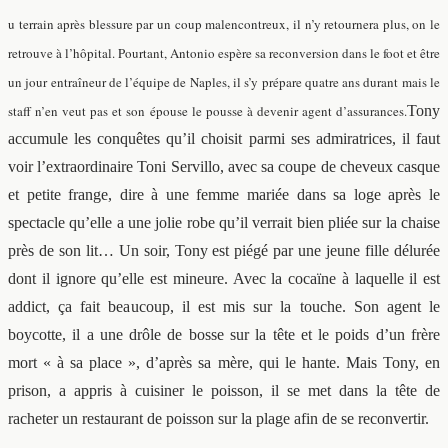
u terrain
après blessure par un coup malencontreux, il n’y retournera plus,
on le
retrouve à l’hôpital
. Pourtant, Antonio espère sa reconversion dans le foot et être
un jour entraîneur de l’équipe de Naples, il s’y prépare quatre ans durant mais le
staff n’en veut pas et son épouse le pousse à devenir agent d’assurances.
Tony
accumule les conquêtes qu’il choisit parmi ses admiratrices, il faut
voir l’extraordinaire Toni Servillo, avec sa coupe de cheveux casque
et petite frange, dire à une femme mariée dans sa loge après le
spectacle qu’elle a une jolie robe qu’il verrait bien pliée sur la chaise
près de son lit… Un soir, Tony est piégé par une jeune fille délurée
dont il ignore qu’elle est mineure. Avec la cocaïne à laquelle il est
addict, ça fait beaucoup, il est mis sur la touche. Son agent le
boycotte, il a une drôle de bosse sur la tête et le poids d’un frère
mort « à sa place », d’après sa mère, qui le hante. Mais Tony, en
prison, a appris à cuisiner le poisson, il se met dans la tête de
racheter un restaurant de poisson sur la plage afin de se reconvertir.