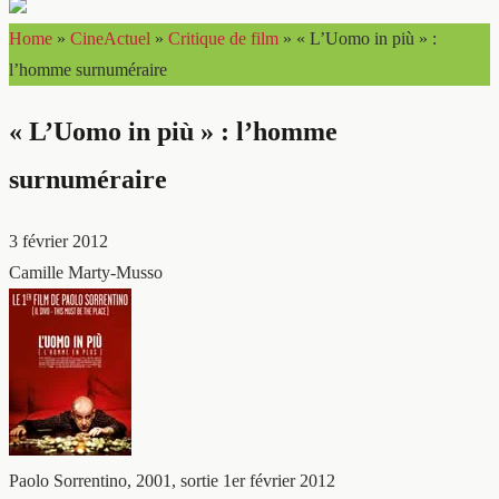
Home
»
CineActuel
»
Critique de film
»
« L’Uomo in più » :
l’homme surnuméraire
« L’Uomo in più » : l’homme
surnuméraire
3 février 2012
Camille Marty-Musso
Paolo Sorrentino, 2001, sortie 1er février 2012