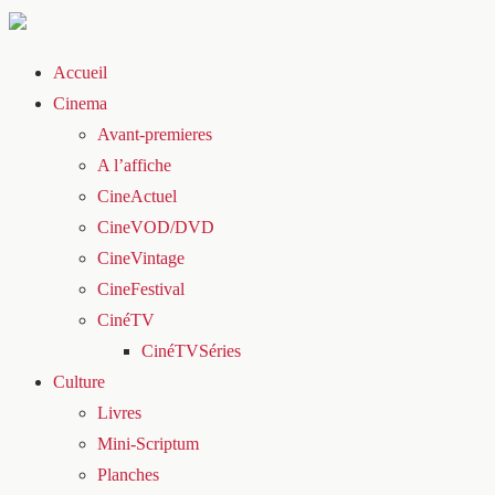
Accueil
Cinema
Avant-premieres
A l’affiche
CineActuel
CineVOD/DVD
CineVintage
CineFestival
CinéTV
CinéTVSéries
Culture
Livres
Mini-Scriptum
Planches