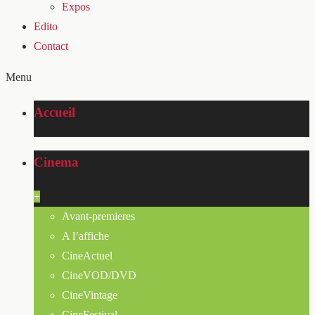
Expos
Edito
Contact
Menu
Accueil
Cinema
+
Avant-premieres
A l’affiche
CineActuel
CineVOD/DVD
CineVintage
CineFestival