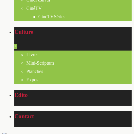
CinéTV
CinéTVSéries
Culture
+
Livres
Mini-Scriptum
Planches
Expos
Edito
Contact