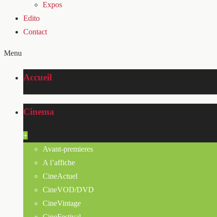
Expos
Edito
Contact
Menu
Accueil
Cinema
+
Avant-premieres
A l’affiche
CineActuel
CineVOD/DVD
CineVintage
CineFestival