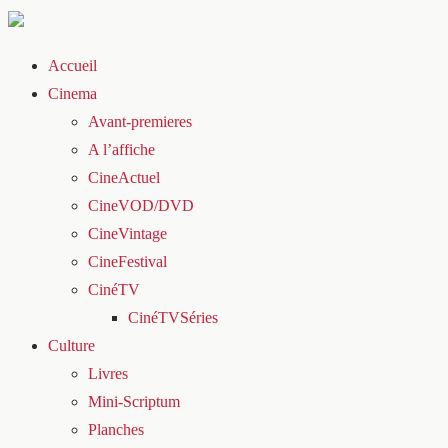
Accueil
Cinema
Avant-premieres
A l’affiche
CineActuel
CineVOD/DVD
CineVintage
CineFestival
CinéTV
CinéTVSéries
Culture
Livres
Mini-Scriptum
Planches