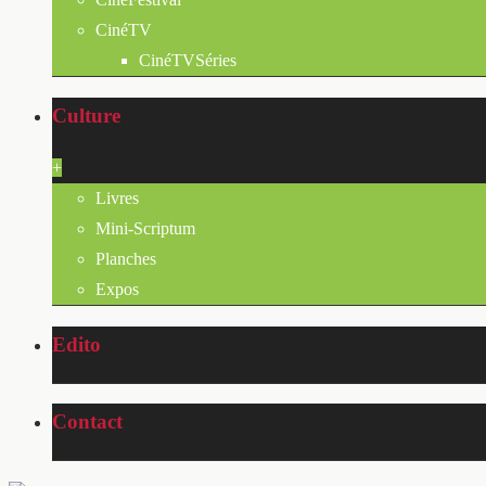
CinéTV
CinéTVSéries
Culture
+
Livres
Mini-Scriptum
Planches
Expos
Edito
Contact