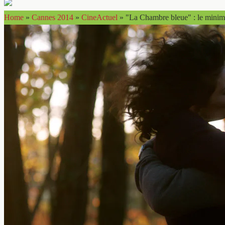
Home
»
Cannes 2014
»
CineActuel
»
"La Chambre bleue" : le min