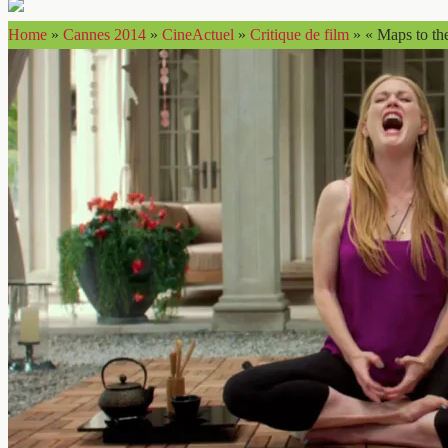
Home
»
Cannes 2014
»
CineActuel
»
Critique de film
»
« Maps to the 