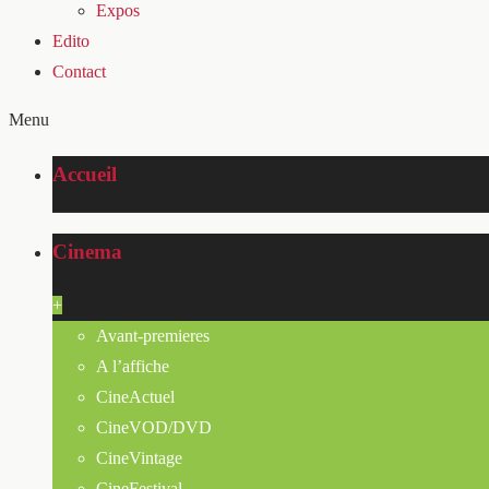
Expos
Edito
Contact
Menu
Accueil
Cinema
+
Avant-premieres
A l’affiche
CineActuel
CineVOD/DVD
CineVintage
CineFestival