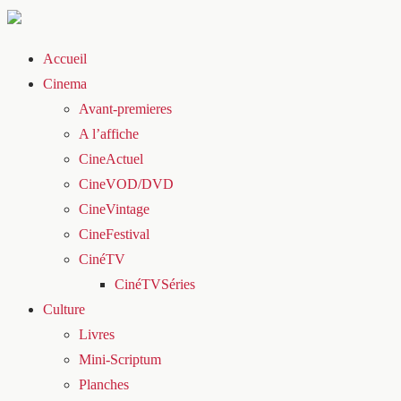
Accueil
Cinema
Avant-premieres
A l’affiche
CineActuel
CineVOD/DVD
CineVintage
CineFestival
CinéTV
CinéTVSéries
Culture
Livres
Mini-Scriptum
Planches