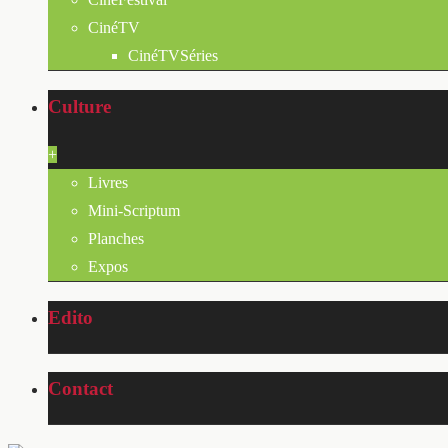
CinéTV
CinéTVSéries
Culture
+
Livres
Mini-Scriptum
Planches
Expos
Edito
Contact