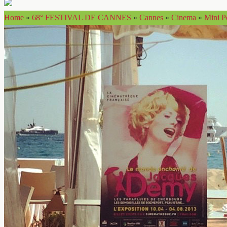
Home
»
68° FESTIVAL DE CANNES
»
Cannes
»
Cinema
»
Mini P