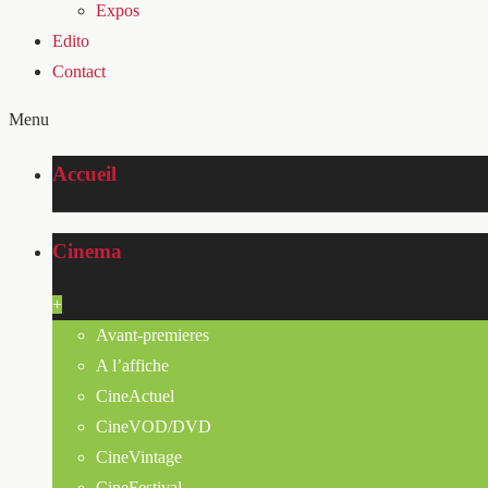
Expos
Edito
Contact
Menu
Accueil
Cinema
+
Avant-premieres
A l’affiche
CineActuel
CineVOD/DVD
CineVintage
CineFestival