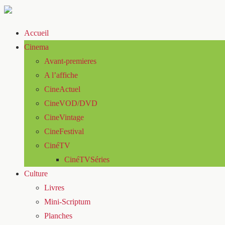
Accueil
Cinema
Avant-premieres
A l’affiche
CineActuel
CineVOD/DVD
CineVintage
CineFestival
CinéTV
CinéTVSéries
Culture
Livres
Mini-Scriptum
Planches