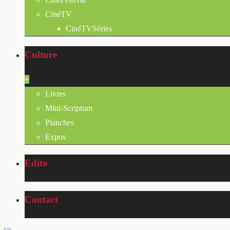
CinéTV
CinéTVSéries
Culture
+
Livres
Mini-Scriptum
Planches
Expos
Edito
Contact