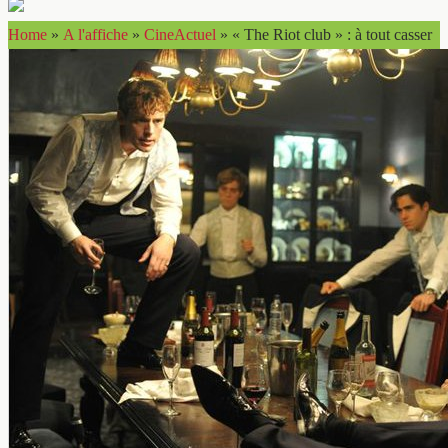
Home
»
A l'affiche
»
CineActuel
»
« The Riot club » : à tout casser