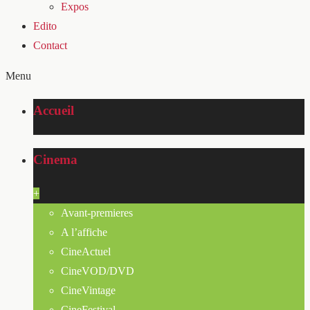
Expos
Edito
Contact
Menu
Accueil
Cinema
+
Avant-premieres
A l’affiche
CineActuel
CineVOD/DVD
CineVintage
CineFestival