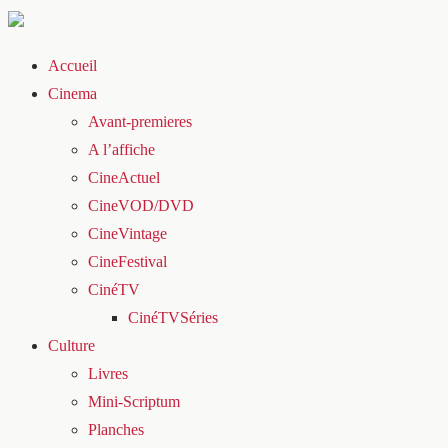
Accueil
Cinema
Avant-premieres
A l’affiche
CineActuel
CineVOD/DVD
CineVintage
CineFestival
CinéTV
CinéTVSéries
Culture
Livres
Mini-Scriptum
Planches