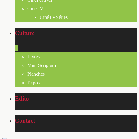
CinéTV
CinéTVSéries
Culture
+
Livres
Mini-Scriptum
Planches
Expos
Edito
Contact