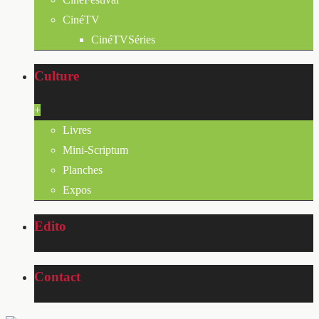
CinéTV
CinéTVSéries
Culture
+
Livres
Mini-Scriptum
Planches
Expos
Edito
Contact