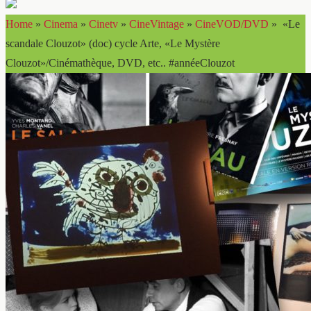
Home
»
Cinema
»
Cinetv
»
CineVintage
»
CineVOD/DVD
»
«Le
scandale Clouzot» (doc) cycle Arte, «Le Mystère
Clouzot»/Cinémathèque, DVD, etc.. #annéeClouzot