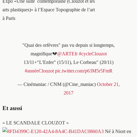
Expo «Une suite contemporaine (Clouzot et les
arts plastiques)» à l’Espace Topographie de l’art
à Paris
"Quai des orfèvres" pas vu depuis si longtemps,
magnifique💔
@ARTEfr
#cycleClouzot
13/11+"L'Enfer" (15/11), Le Corbeau" (20/11)
#annéeClouzot
pic.twitter.com/p63M5r5FmR
— Cinémaniac / CNM (@Cine_maniac)
October 21,
2017
Et aussi
« LE SCANDALE CLOUZOT »
Né à Niort en