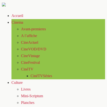
Accueil
Cinema
Avant-premieres
A l’affiche
CineActuel
CineVOD/DVD
CineVintage
CineFestival
CinéTV
CinéTVSéries
Culture
Livres
Mini-Scriptum
Planches