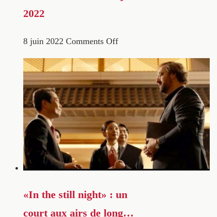
2022
8 juin 2022
Comments Off
«In the still night» : un
court aux airs de long…