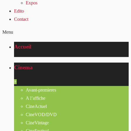
Expos
Edito
Contact
Menu
Accueil
Cinema
+
Avant-premieres
A l’affiche
CineActuel
CineVOD/DVD
CineVintage
CineFestival