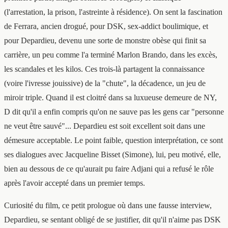
(l'arrestation, la prison, l'astreinte à résidence). On sent la fascination
de Ferrara, ancien drogué, pour DSK, sex-addict boulimique, et
pour Depardieu, devenu une sorte de monstre obèse qui finit sa
carrière, un peu comme l'a terminé Marlon Brando, dans les excès,
les scandales et les kilos. Ces trois-là partagent la connaissance
(voire l'ivresse jouissive) de la "chute", la décadence, un jeu de
miroir triple. Quand il est cloitré dans sa luxueuse demeure de NY,
D dit qu'il a enfin compris qu'on ne sauve pas les gens car "personne
ne veut être sauvé"... Depardieu est soit excellent soit dans une
démesure acceptable. Le point faible, question interprétation, ce sont
ses dialogues avec Jacqueline Bisset (Simone), lui, peu motivé, elle,
bien au dessous de ce qu'aurait pu faire Adjani qui a refusé le rôle
après l'avoir accepté dans un premier temps.
Curiosité du film, ce petit prologue où dans une fausse interview,
Depardieu, se sentant obligé de se justifier, dit qu'il n'aime pas DSK