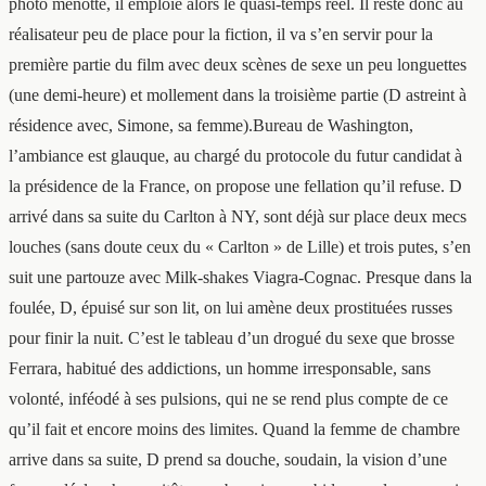
photo menotté, il emploie alors le quasi-temps réel. Il reste donc au
réalisateur peu de place pour la fiction, il va s’en servir pour la
première partie du film avec deux scènes de sexe un peu longuettes
(une demi-heure) et mollement dans la troisième partie (D astreint à
résidence avec, Simone, sa femme).Bureau de Washington,
l’ambiance est glauque, au chargé du protocole du futur candidat à
la présidence de la France, on propose une fellation qu’il refuse. D
arrivé dans sa suite du Carlton à NY, sont déjà sur place deux mecs
louches (sans doute ceux du « Carlton » de Lille) et trois putes, s’en
suit une partouze avec Milk-shakes Viagra-Cognac. Presque dans la
foulée, D, épuisé sur son lit, on lui amène deux prostituées russes
pour finir la nuit. C’est le tableau d’un drogué du sexe que brosse
Ferrara, habitué des addictions, un homme irresponsable, sans
volonté, inféodé à ses pulsions, qui ne se rend plus compte de ce
qu’il fait et encore moins des limites. Quand la femme de chambre
arrive dans sa suite, D prend sa douche, soudain, la vision d’une