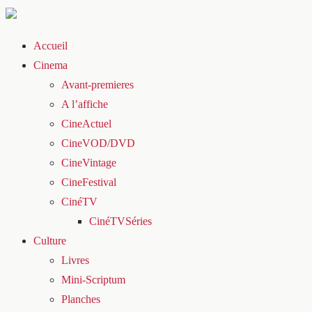
Accueil
Cinema
Avant-premieres
A l’affiche
CineActuel
CineVOD/DVD
CineVintage
CineFestival
CinéTV
CinéTVSéries
Culture
Livres
Mini-Scriptum
Planches