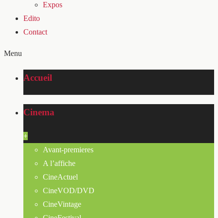
Expos
Edito
Contact
Menu
Accueil
Cinema
+
Avant-premieres
A l’affiche
CineActuel
CineVOD/DVD
CineVintage
CineFestival