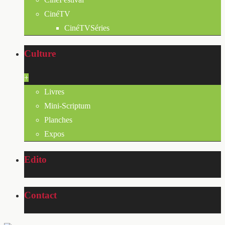
CinéTV
CinéTVSéries
Culture
+
Livres
Mini-Scriptum
Planches
Expos
Edito
Contact