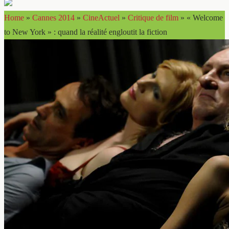
Home
»
Cannes 2014
»
CineActuel
»
Critique de film
»
« Welcome
to New York » : quand la réalité engloutit la fiction