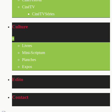
CinéTV
CinéTVSéries
Culture
+
Livres
Mini-Scriptum
Planches
Expos
Edito
Contact