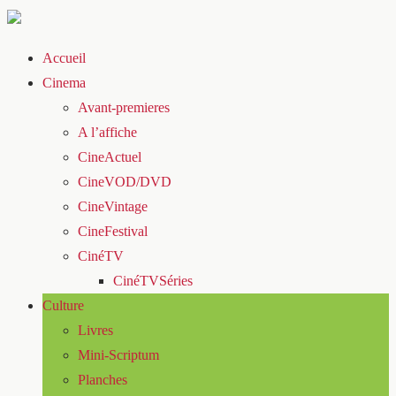
Accueil
Cinema
Avant-premieres
A l’affiche
CineActuel
CineVOD/DVD
CineVintage
CineFestival
CinéTV
CinéTVSéries
Culture
Livres
Mini-Scriptum
Planches