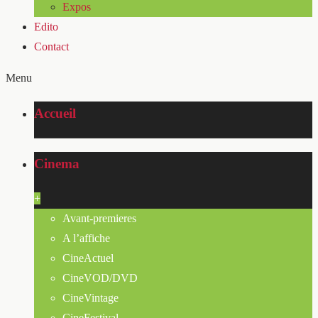
Expos
Edito
Contact
Menu
Accueil
Cinema
+
Avant-premieres
A l’affiche
CineActuel
CineVOD/DVD
CineVintage
CineFestival