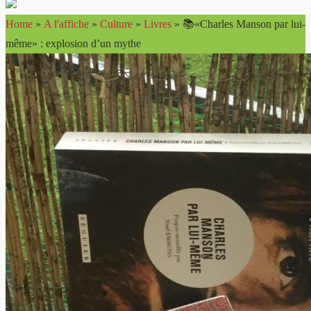
Home
»
A l'affiche
»
Culture
»
Livres
»
📚«Charles Manson par lui-
même» : explosion d’un mythe