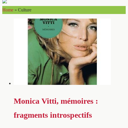
Home
»
Culture
Monica Vitti, mémoires :
fragments introspectifs