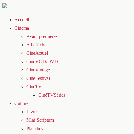
Accueil
Cinema
Avant-premieres
A l’affiche
CineActuel
CineVOD/DVD
CineVintage
CineFestival
CinéTV
CinéTVSéries
Culture
Livres
Mini-Scriptum
Planches