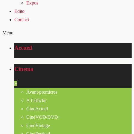
Expos
Edito
Contact
Menu
Accueil
Cinema
+
Avant-premieres
A l’affiche
CineActuel
CineVOD/DVD
CineVintage
CineFestival