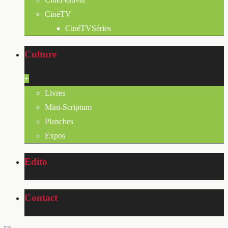
CinéTV
CinéTVSéries
Culture
+
Livres
Mini-Scriptum
Planches
Expos
Edito
Contact