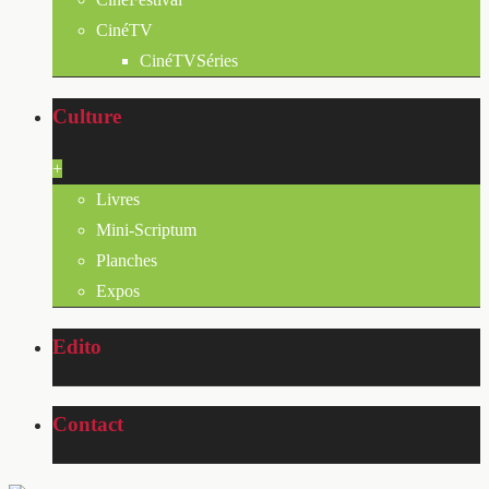
CinéTV
CinéTVSéries
Culture
+
Livres
Mini-Scriptum
Planches
Expos
Edito
Contact