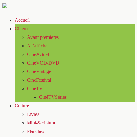
Accueil
Cinema
Avant-premieres
A l’affiche
CineActuel
CineVOD/DVD
CineVintage
CineFestival
CinéTV
CinéTVSéries
Culture
Livres
Mini-Scriptum
Planches