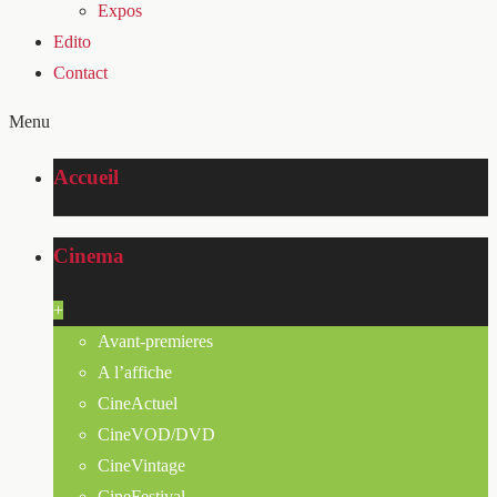
Expos
Edito
Contact
Menu
Accueil
Cinema
+
Avant-premieres
A l’affiche
CineActuel
CineVOD/DVD
CineVintage
CineFestival