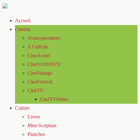
Accueil
Cinema
Avant-premieres
A l’affiche
CineActuel
CineVOD/DVD
CineVintage
CineFestival
CinéTV
CinéTVSéries
Culture
Livres
Mini-Scriptum
Planches