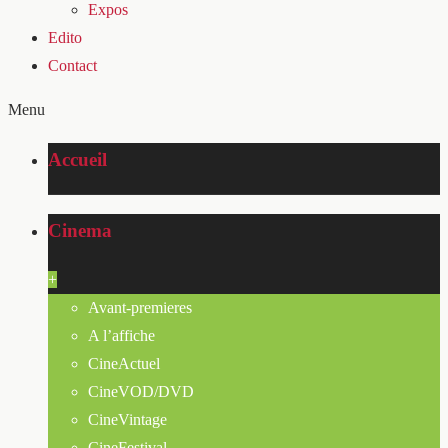
Expos
Edito
Contact
Menu
Accueil
Cinema
+
Avant-premieres
A l’affiche
CineActuel
CineVOD/DVD
CineVintage
CineFestival