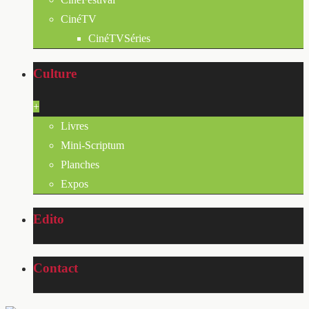
CinéTV
CinéTVSéries
Culture
+
Livres
Mini-Scriptum
Planches
Expos
Edito
Contact