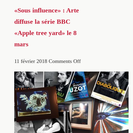
«Sous influence» : Arte
diffuse la série BBC
«Apple tree yard» le 8
mars
11 février 2018
Comments Off