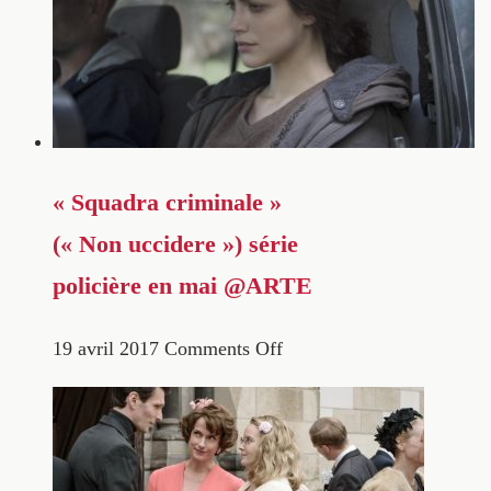
« Squadra criminale »
(« Non uccidere ») série
policière en mai @ARTE
19 avril 2017
Comments Off