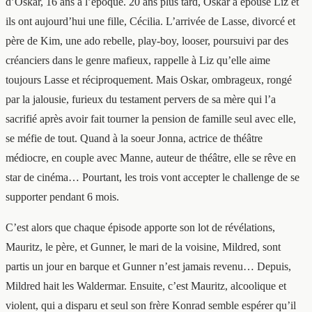
d’Oskar, 16 ans à l’époque. 20 ans plus tard, Oskar a épousé Liz et
ils ont aujourd’hui une fille, Cécilia. L’arrivée de Lasse, divorcé et
père de Kim, une ado rebelle, play-boy, looser, poursuivi par des
créanciers dans le genre mafieux, rappelle à Liz qu’elle aime
toujours Lasse et réciproquement. Mais Oskar, ombrageux, rongé
par la jalousie, furieux du testament pervers de sa mère qui l’a
sacrifié après avoir fait tourner la pension de famille seul avec elle,
se méfie de tout. Quand à la soeur Jonna, actrice de théâtre
médiocre, en couple avec Manne, auteur de théâtre, elle se rêve en
star de cinéma… Pourtant, les trois vont accepter le challenge de se
supporter pendant 6 mois.
C’est alors que chaque épisode apporte son lot de révélations,
Mauritz, le père, et Gunner, le mari de la voisine, Mildred, sont
partis un jour en barque et Gunner n’est jamais revenu… Depuis,
Mildred hait les Waldermar. Ensuite, c’est Mauritz, alcoolique et
violent, qui a disparu et seul son frère Konrad semble espérer qu’il