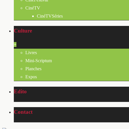
CinéTV
CinéTVSéries
Culture
+
Livres
Mini-Scriptum
Planches
Expos
Edito
Contact