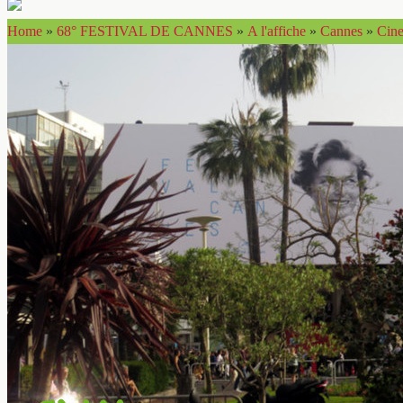
Home
»
68° FESTIVAL DE CANNES
»
A l'affiche
»
Cannes
»
Cine