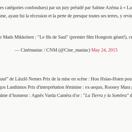
es catégories confondues) par un jury présidé par Sabine Azéma à « La Ti
, ayant fui la récession et la perte de presque toutes ses terres, y revie
r Mads Mikkelsen : "Le fils de Saul" (premier film Hongrois géant!), cri
— Cinémaniac / CNM (@Cine_maniac)
May 24, 2015
Saul"
de László Nemes Prix de la mise en scène : Hou Hsiao-Hsien pou
os Lanthimos Prix d'interprétation féminine : ex-aequo, Rooney Mara 
lme d’honneur : Agnès Varda Caméra d'or : "
La Tierra y la Sombra"
d