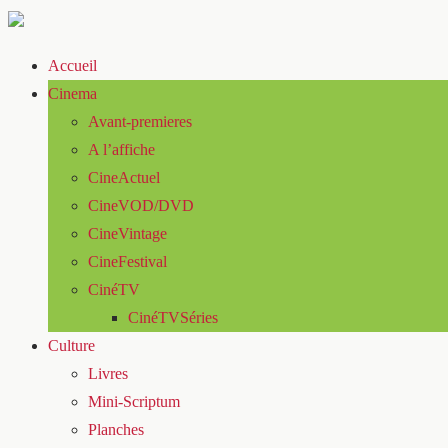
Accueil
Cinema
Avant-premieres
A l’affiche
CineActuel
CineVOD/DVD
CineVintage
CineFestival
CinéTV
CinéTVSéries
Culture
Livres
Mini-Scriptum
Planches