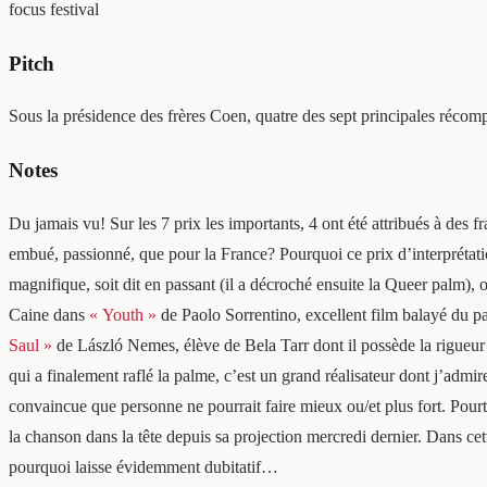
focus festival
Pitch
Sous la présidence des frères Coen, quatre des sept principales récomp
Notes
Du jamais vu! Sur les 7 prix les importants, 4 ont été attribués à des f
embué, passionné, que pour la France? Pourquoi ce prix d’interpréta
magnifique, soit dit en passant (il a décroché ensuite la Queer palm),
Caine dans
« Youth »
de Paolo Sorrentino, excellent film balayé du p
Saul »
de László Nemes, élève de Bela Tarr dont il possède la rigueur ra
qui a finalement raflé la palme, c’est un grand réalisateur dont j’admi
convaincue que personne ne pourrait faire mieux ou/et plus fort. Pour
la chanson dans la tête depuis sa projection mercredi dernier. Dans ce
pourquoi laisse évidemment dubitatif…