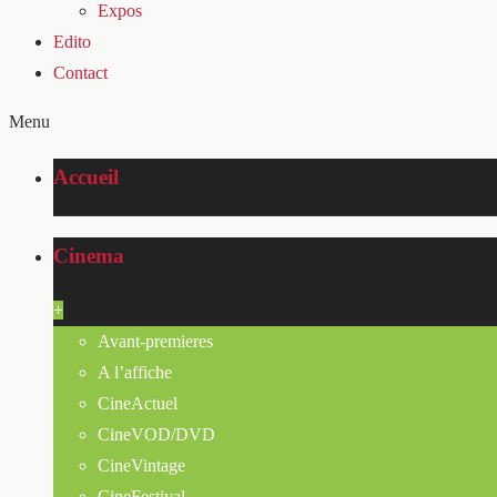
Expos
Edito
Contact
Menu
Accueil
Cinema
+
Avant-premieres
A l’affiche
CineActuel
CineVOD/DVD
CineVintage
CineFestival