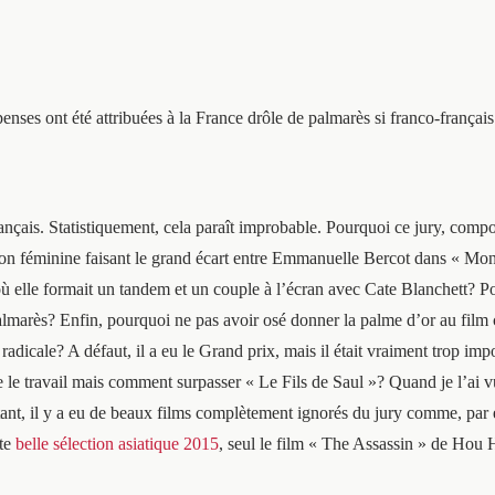
enses ont été attribuées à la France drôle de palmarès si franco-français
rançais. Statistiquement, cela paraît improbable. Pourquoi ce jury, compo
tion féminine faisant le grand écart entre Emmanuelle Bercot dans « M
 où elle formait un tandem et un couple à l’écran avec Cate Blanchett? 
almarès? Enfin, pourquoi ne pas avoir osé donner la palme d’or au film
dicale? A défaut, il a eu le Grand prix, mais il était vraiment trop impos
re le travail mais comment surpasser « Le Fils de Saul »? Quand je l’ai vu
tant, il y a eu de beaux films complètement ignorés du jury comme, par
tte
belle sélection asiatique 2015
, seul le film « The Assassin » de Hou 