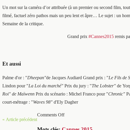
Un mot sur la caméra d’or attribuée (à un premier ou second film, tout
filmé, factuel zéro pathos mais un peu lent et âpre… Le sujet : un homme
Semaine de la critique.
Grand prix
#Cannes2015
remis pa
Et aussi
Palme d'or : "
Dheepan"
de Jacques Audiard Grand prix : "
Le Fils de 
Lindon pour "
La Loi du marché"
Prix du jury : "
The Lobster"
de Yorg
Roi" de Maïwenn
Prix du scénario : Michel Franco pour "
Chronic"
Pa
court-métrage : "
Waves 98"
d'Ely Dagher
Comments Off
« Article précédent
Mots clés:
Cannes 2015