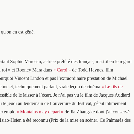
 qu'on en est gêné.
rtant Sophie Marceau, actrice préféré des français, n’a-t-il eu le regard
on roi » et Rooney Mara dans
« Carol »
de Todd Haynes, film
Pourquoi Vincent Lindon et pas l’extraordinaire prestation de Michael
 choc et, techniquement parlant, vraie leçon de cinéma
« Le fils de
sible de le laisser à l’écart. Je n’ai pas vu le film de Jacques Audiard
 le jeudi au lendemain de l’ouverture du festival, j’était intimement
 exemple,
« Moutains may depart »
de Jia Zhang-ke dont j’ai conservé
Hsiao-Hsien a été reconnu (Prix de la mise en scène). Ce Palmarès des