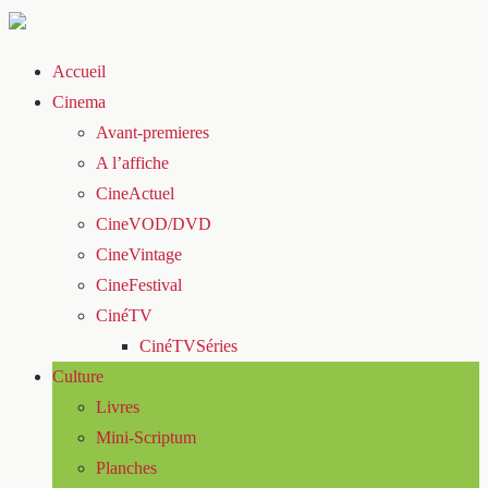
Accueil
Cinema
Avant-premieres
A l’affiche
CineActuel
CineVOD/DVD
CineVintage
CineFestival
CinéTV
CinéTVSéries
Culture
Livres
Mini-Scriptum
Planches