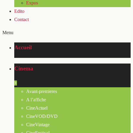
Expos
Edito
Contact
Menu
Accueil
Cinema
+
Avant-premieres
A l’affiche
CineActuel
CineVOD/DVD
CineVintage
CineFestival