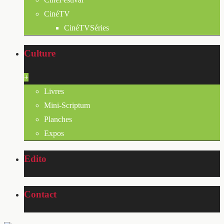
CinéTV
CinéTVSéries
Culture
+
Livres
Mini-Scriptum
Planches
Expos
Edito
Contact