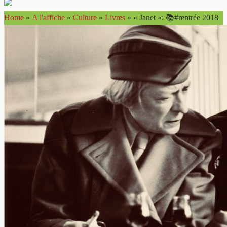
Home
»
A l'affiche
»
Culture
»
Livres
»
« Janet »: 📚#rentrée 2018