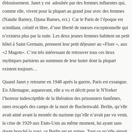
éblouissement. Janet y est
adoubée par des femmes influentes qui,
comme elle, vivent pour la plupart au grand jour avec des femmes
(Natalie Barney, Djuna Barnes, ect.)
Car
le Paris de l’époque est
scintillant, créatif et libre, d’une liberté de mœurs exceptionnelle qui
n’existera plus par la suite. Les deux jeunes femmes habitent un petit
hôtel à Saint Germain, prennent leur petit déjeuner au «Flore », aux
«2 Magots». C’est très intéressant de retrouver tous ces lieux
mythiques parisiens au summum de leur lustre dont la plupart
existent toujours…
Quand Janet y retourne en 1948 après la guerre, Paris est exsangue.
En Allemagne, auparavant, elle a vu et décrit pour le NYorker
l’horreur indescriptible de la libération des prisonniers fantômes,
rares rescapés des camps de la mort de Buchenwald. Berlin, qu’elle
avait aimé avant la montée du nazisme (qu’elle n’avait pas vu venir,
la crise de 1929 aux Etats-Unis au même moment, lui ayant sans
doute bouché la vue), ce Berlin est en ruines. Tout ce qu’elle aimait