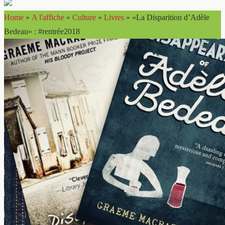
Home
»
A l'affiche
»
Culture
»
Livres
»
«La Disparition d’Adèle
Bedeau» : #rentrée2018