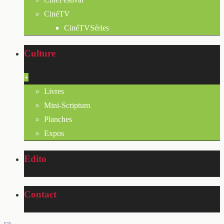
CinéTV
CinéTVSéries
Culture
+
Livres
Mini-Scriptum
Planches
Expos
Edito
Contact