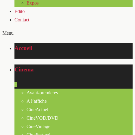
Expos
Edito
Contact
Menu
Accueil
Cinema
+
Avant-premieres
A l’affiche
CineActuel
CineVOD/DVD
CineVintage
CineFestival