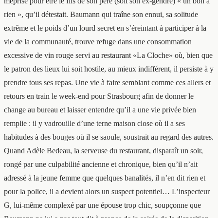
méprise pour être le fils de son père (soit son ex-gendre) « un bon à
rien », qu’il détestait. Baumann qui traîne son ennui, sa solitude
extrême et le poids d’un lourd secret en s’éreintant à participer à la
vie de la communauté, trouve refuge dans une consommation
excessive de vin rouge servi au restaurant «La Cloche» où, bien que
le patron des lieux lui soit hostile, au mieux indifférent, il persiste à y
prendre tous ses repas. Une vie à faire semblant comme ces allers et
retours en train le week-end pour Strasbourg afin de donner le
change au bureau et laisser entendre qu’il a une vie privée bien
remplie : il y vadrouille d’une terne maison close où il a ses
habitudes à des bouges où il se saoule, soustrait au regard des autres.
Quand Adèle Bedeau, la serveuse du restaurant, disparaît un soir,
rongé par une culpabilité ancienne et chronique, bien qu’il n’ait
adressé à la jeune femme que quelques banalités, il n’en dit rien et
pour la police, il a devient alors un suspect potentiel…
L’inspecteur
G, lui-même complexé par une épouse trop chic, soupçonne que