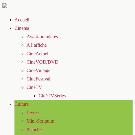
Accueil
Cinema
Avant-premieres
A l’affiche
CineActuel
CineVOD/DVD
CineVintage
CineFestival
CinéTV
CinéTVSéries
Culture
Livres
Mini-Scriptum
Planches