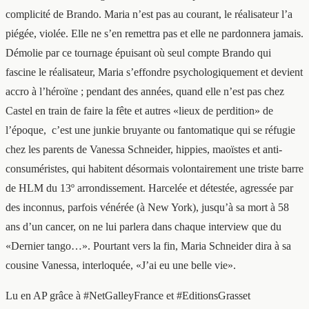
complicité de Brando. Maria n’est pas au courant, le réalisateur l’a
piégée, violée. Elle ne s’en remettra pas et elle ne pardonnera jamais.
Démolie par ce tournage épuisant où seul compte Brando qui
fascine le réalisateur, Maria s’effondre psychologiquement et devient
accro à l’héroïne ; pendant des années, quand elle n’est pas chez
Castel en train de faire la fête et autres «lieux de perdition» de
l’époque, c’est une junkie bruyante ou fantomatique qui se réfugie
chez les parents de Vanessa Schneider, hippies, maoïstes et anti-
consuméristes, qui habitent désormais volontairement une triste barre
de HLM du 13º arrondissement. Harcelée et détestée, agressée par
des inconnus, parfois vénérée (à New York), jusqu’à sa mort à 58
ans d’un cancer, on ne lui parlera dans chaque interview que du
«Dernier tango…». Pourtant vers la fin, Maria Schneider dira à sa
cousine Vanessa, interloquée, «J’ai eu une belle vie».
Lu en AP grâce à #NetGalleyFrance et #EditionsGrasset