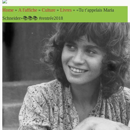
Home
»
A l'affiche
»
Culture
»
Livres
»
«Tu t’appelais Maria
Schneider»📚📚📚 #rentrée2018