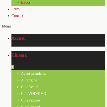
Expos
Edito
Contact
Menu
Accueil
Cinema
+
Avant-premieres
A l’affiche
CineActuel
CineVOD/DVD
CineVintage
CineFestival