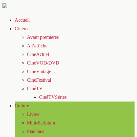
Accueil
Cinema
Avant-premieres
A l’affiche
CineActuel
CineVOD/DVD
CineVintage
CineFestival
CinéTV
CinéTVSéries
Culture
Livres
Mini-Scriptum
Planches