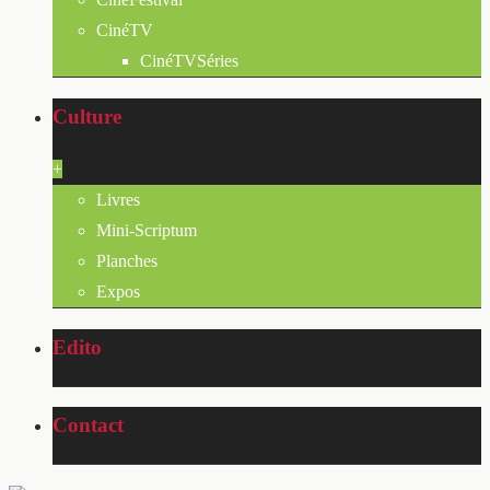
CinéTV
CinéTVSéries
Culture
+
Livres
Mini-Scriptum
Planches
Expos
Edito
Contact